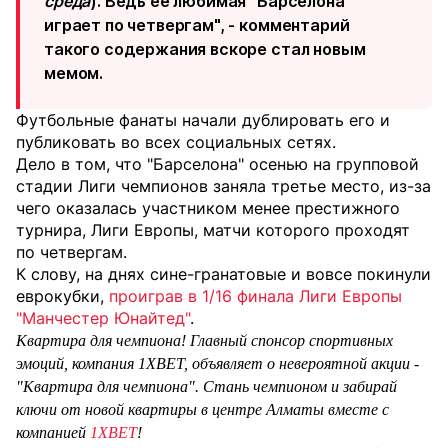
среда
). Ведь ее любимая "Барселона"
играет по четвергам", - комментарий
такого содержания вскоре стал новым
мемом.
Футбольные фанаты начали дублировать его и
публиковать во всех социальных сетях.
Дело в том, что "Барселона" осенью на групповой
стадии Лиги чемпионов заняла третье место, из-за
чего оказалась участником менее престижного
турнира, Лиги Европы, матчи которого проходят
по четвергам.
К слову, на днях сине-гранатовые и вовсе покинули
еврокубки,
проиграв в 1/16 финала Лиги Европы
"Манчестер Юнайтед"
.
Квартира для чемпиона!
Главный спонсор спортивных
эмоций, компания 1XBET, объявляет о невероятной акции -
"Квартира для чемпиона". Стань чемпионом и забирай
ключи от новой квартиры в центре Алматы вместе с
компанией
1XBET
!