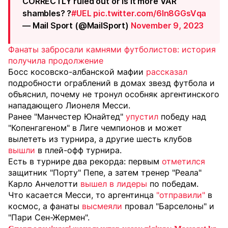
CORRECTLY ruled out or is it more VAR
shambles? ?
#UEL
pic.twitter.com/6In8GGsVqa
— Mail Sport (@MailSport)
November 9, 2023
Фанаты забросали камнями футболистов: история
получила продолжение
Босс косовско-албанской мафии
рассказал
подробности ограблений в домах звезд футбола и
объяснил, почему не тронул особняк аргентинского
нападающего Лионеля Месси.
Ранее "Манчестер Юнайтед"
упустил
победу над
"Копенгагеном" в Лиге чемпионов и может
вылететь из турнира, а другие шесть клубов
вышли
в плей-офф турнира.
Есть в турнире два рекорда: первым
отметился
защитник "Порту" Пепе, а затем тренер "Реала"
Карло Анчелотти
вышел в лидеры
по победам.
Что касается Месси, то аргентинца
"отправили"
в
космос, а фанаты
высмеяли
провал "Барселоны" и
"Пари Сен-Жермен".