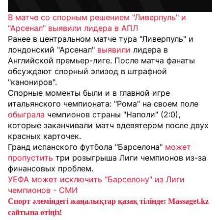
В матче со спорным решением "Ливерпуль" и
"Арсенал" выявили лидера в АПЛ
Ранее в центральном матче тура "Ливерпуль" и
лондонский "Арсенал"
выявили
лидера в
Английской премьер-лиге. После матча фанаты
обсуждают спорный эпизод в штрафной
"канониров".
Спорные моменты были и в главной игре
итальянского чемпионата: "Рома" на своем поле
обыграла
чемпионов страны "Наполи" (2:0),
которые заканчивали матч вдевятером после двух
красных карточек.
Гранд испанского футбола "Барселона"
может
пропустить
три розыгрыша Лиги чемпионов из-за
финансовых проблем.
УЕФА может исключить "Барселону" из Лиги
чемпионов - СМИ
Спорт әлеміндегі жаңалықтар қазақ тілінде: Massaget.kz
сайтына өтіңіз!