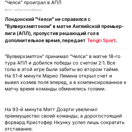
Фото: twitter.com/Wolves/
Лондонский "Челси" не справился с
"Вулверхэмптоном" в матче Английской премьер-
лиги (АПЛ), пропустив решающий гол в
дополнительное время, передает
Tengri Sport
.
"Вулверхэмптон" принимал "Челси" в матче 18-го
тура АПЛ и добился победы со счетом 2:1. Все
голы в этой игре были забиты во втором тайме.
На 51-й минуте Марио Лемина открыл счет и
вывел хозяев поля вперед, а в компенсированное к
матчу время команды обменялись голами.
На 93-й минуте Мэтт Доэрти увеличил
преимущество своей команды, а дорогостоящий
форвард Кристофер Нкунку успел лишь сократить
отставание.