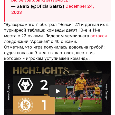
pic.twitter.com/2QrWQ4DLZr
— Sala12 (@OficialSala12)
December 24,
2023
"Вулверхэмптон" обыграл "Челси" 2:1 и догнал их в
турнирной таблице: команды делят 10-е и 11-е
места с 22 очками. Лидером чемпионата
остался
лондонский "Арсенал" с 40 очками.
Отметим, что игра получилась довольна грубой:
судья показал 9 желтых карточек, шесть из
которых - игрокам уступившей команды.
Смотреть видео YouTube