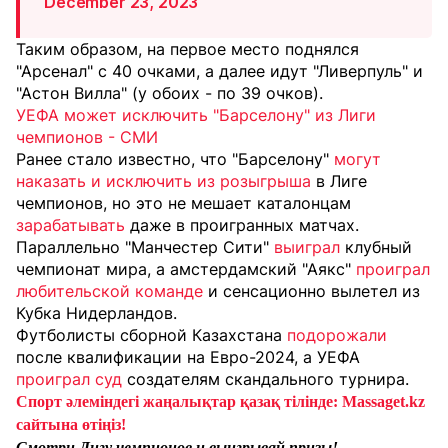
December 23, 2023
Таким образом, на первое место поднялся
"Арсенал" с 40 очками, а далее идут "Ливерпуль" и
"Астон Вилла" (у обоих - по 39 очков).
УЕФА может исключить "Барселону" из Лиги
чемпионов - СМИ
Ранее стало известно, что "Барселону"
могут
наказать и исключить из розыгрыша
в Лиге
чемпионов, но это не мешает каталонцам
зарабатывать
даже в проигранных матчах.
Параллельно "Манчестер Сити"
выиграл
клубный
чемпионат мира, а амстердамский "Аякс"
проиграл
любительской команде
и сенсационно вылетел из
Кубка Нидерландов.
Футболисты сборной Казахстана
подорожали
после квалификации на Евро-2024, а УЕФА
проиграл суд
создателям скандального турнира.
Спорт әлеміндегі жаңалықтар қазақ тілінде: Massaget.kz
сайтына өтіңіз!
Смотри Лигу чемпионов и выигрывай призы!