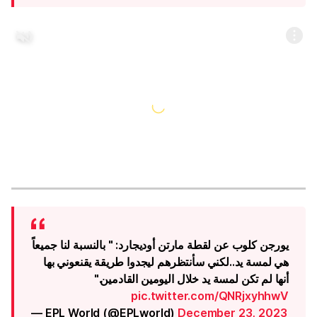
يورجن كلوب عن لقطة مارتن أوديجارد: " بالنسبة لنا جميعاً
هي لمسة يد..لكني سأنتظرهم ليجدوا طريقة يقنعوني بها
أنها لم تكن لمسة يد خلال اليومين القادمين."
pic.twitter.com/QNRjxyhhwV
— EPL World (@EPLworld)
December 23, 2023