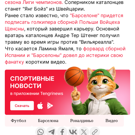
сезона Лиги чемпионов.
Соперником каталонцев
станет "Янг Бойз" из Швейцарии.
Ранее стало известно, что
"Барселоне" придется
подписать голкипера сборной Польши Войцеха
Щенсны
, который завершил карьеру. Основной
вратарь каталонцев Андре Тер Штенег получил
травму во время игры против "Вильяреалла".
Что касается Ламина Ямаля, то
форвард сборной
Испании и "Барселоны" довел до истерики свою
фанатку
коротким видео.
Футбол
Барселона
Роналдиньо
Видео