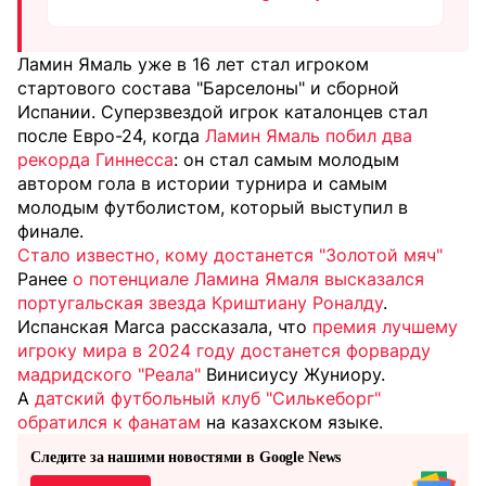
Ламин Ямаль уже в 16 лет стал игроком
стартового состава "Барселоны" и сборной
Испании. Суперзвездой игрок каталонцев стал
после Евро-24, когда
Ламин Ямаль побил два
рекорда Гиннесса
: он стал самым молодым
автором гола в истории турнира и самым
молодым футболистом, который выступил в
финале.
Стало известно, кому достанется "Золотой мяч"
Ранее
о потенциале Ламина Ямаля высказался
португальская звезда Криштиану Роналду
.
Испанская Marca рассказала, что
премия лучшему
игроку мира в 2024 году достанется форварду
мадридского "Реала"
Винисиусу Жуниору.
А
датский футбольный клуб "Силькеборг"
обратился к фанатам
на казахском языке.
Следите за нашими новостями в Google News