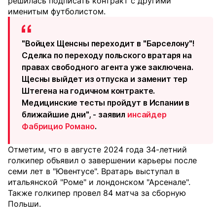
решилась подписать контракт с другими
именитым футболистом.
"Войцех Щенсны переходит в "Барселону"!
Сделка по переходу польского вратаря на
правах свободного агента уже заключена.
Щесны выйдет из отпуска и заменит тер
Штегена на годичном контракте.
Медицинские тесты пройдут в Испании в
ближайшие дни", - заявил
инсайдер
Фабрицио Романо
.
Отметим, что в августе 2024 года 34-летний
голкипер объявил о завершении карьеры после
семи лет в "Ювентусе". Вратарь выступал в
итальянской "Роме" и лондонском "Арсенале".
Также голкипер провел 84 матча за сборную
Польши.