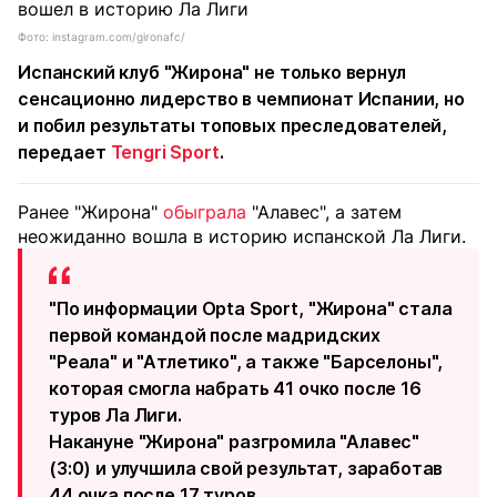
Фото: instagram.com/gironafc/
Испанский клуб "Жирона" не только вернул
сенсационно лидерство в чемпионат Испании, но
и побил результаты топовых преследователей,
передает
Tengri Sport
.
Ранее "Жирона"
обыграла
"Алавес", а затем
неожиданно вошла в историю испанской Ла Лиги.
"По информации Opta Sport, "Жирона" стала
первой командой после мадридских
"Реала" и "Атлетико", а также "Барселоны",
которая смогла набрать 41 очко после 16
туров Ла Лиги.
Накануне "Жирона" разгромила "Алавес"
(3:0) и улучшила свой результат, заработав
44 очка после 17 туров.