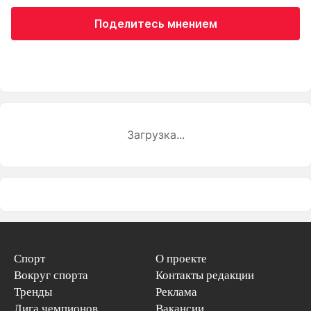
Поделитесь мнением
Загрузка...
Спорт
О проекте
Вокруг спорта
Контакты редакции
Тренды
Реклама
Лига чемпионов
Вакансии