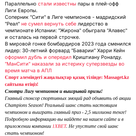
Параллельно
стали известны
пары в плей-офф
Лиги Европы.
Соперник "Сити" в Лиге чемпионов - мадридский
"Реал"
не сумел вернуть себе
лидерство в
чемпионате Испании: "Жирона" обыграла "Алавес"
и осталась на первой строчке.
В мировой гонке бомбардиров 2023 года сменился
лидер: 30-летний форвард "Баварии" Харри Кейн
оформил дубль и опередил
Криштиану Роналду.
"МанСити" наказали за истерику суперзвезды во
время матча в АПЛ
Спорт әлеміндегі жаңалықтар қазақ тілінде: Massaget.kz
сайтына өтіңіз!
Смотри Лигу чемпионов и выигрывай призы!
Главный спонсор спортивных эмоций рад объявить об акции
Champions Season! Реальный шанс стать настоящим
чемпионом и выиграть главный приз - 2,5 миллиона тенге!
Подробную информацию вы найдете на нашем сайте и в
приложении компании
1XBET
. Не упустите свой шанс
стать чемпионом!