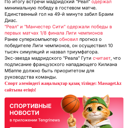
По итогу встречи мадридский "Реал"
одержал
минимальную победу в гостевом матче.
Единственный гол на 49-й минуте забил Браим
Диас.
"Реал" и "Манчестер Сити" одержали победы в
первых матчах 1/8 финала Лиги чемпионов
Ранее суперкомпьютер
обновил
прогноз о
победителе Лиги чемпионов, он осуществил 10
тысяч симуляций и назвал триумфатора.
Экс-звезда мадридского "Реала" Гути
считает
, что
подписание французского нападающего Килиана
Мбаппе должно быть приоритетом для
руководства команды.
Спорт әлеміндегі жаңалықтар қазақ тілінде: Massaget.kz
сайтына өтіңіз!