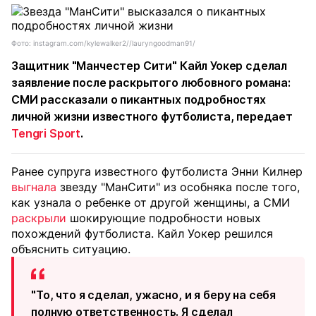
Фото: instagram.com/kylewalker2//lauryngoodman91/
Защитник "Манчестер Сити" Кайл Уокер сделал
заявление после раскрытого любовного романа:
СМИ рассказали о пикантных подробностях
личной жизни известного футболиста, передает
Tengri Sport
.
Ранее супруга известного футболиста Энни Килнер
выгнала
звезду "МанСити" из особняка после того,
как узнала о ребенке от другой женщины, а СМИ
раскрыли
шокирующие подробности новых
похождений футболиста. Кайл Уокер решился
объяснить ситуацию.
"То, что я сделал, ужасно, и я беру на себя
полную ответственность. Я сделал