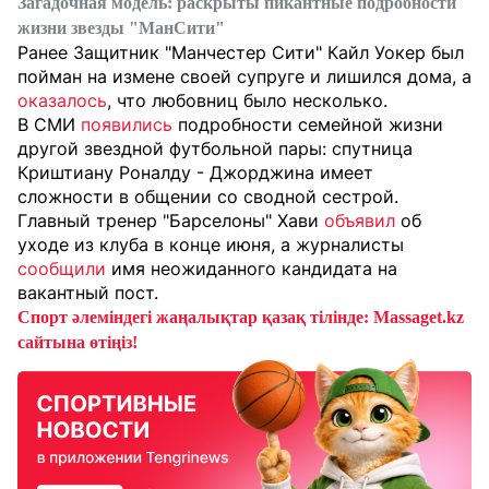
Загадочная модель: раскрыты пикантные подробности
жизни звезды "МанСити"
Ранее Защитник "Манчестер Сити" Кайл Уокер был
пойман на измене своей супруге и лишился дома, а
оказалось
, что любовниц было несколько.
В СМИ
появились
подробности семейной жизни
другой звездной футбольной пары: спутница
Криштиану Роналду - Джорджина имеет
сложности в общении со сводной сестрой.
Главный тренер "Барселоны" Хави
объявил
об
уходе из клуба в конце июня, а журналисты
сообщили
имя неожиданного кандидата на
вакантный пост.
Спорт әлеміндегі жаңалықтар қазақ тілінде: Massaget.kz
сайтына өтіңіз!