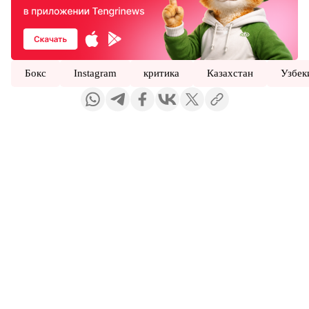
Бокс
Instagram
критика
Казахстан
Узбек