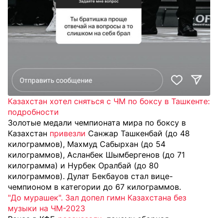
Казахстан хотел сняться с ЧМ по боксу в Ташкенте:
подробности
Золотые медали чемпионата мира по боксу в
Казахстан
привезли
Санжар Ташкенбай (до 48
килограммов), Махмуд Сабырхан (до 54
килограммов), Асланбек Шымбергенов (до 71
килограмма) и Нурбек Оралбай (до 80
килограммов). Дулат Бекбауов стал вице-
чемпионом в категории до 67 килограммов.
"До мурашек". Зал допел гимн Казахстана без
музыки на ЧМ-2023