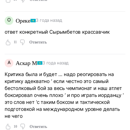
О
Ореке
3 года назад
ответ конкретный Сырымбетов крассавчик
11
Ответить
А
Аскар М
3 года назад
Критика была и будет … надо реогировать на
критику адекватно ‘ если честно это самый
бестолковый бой за весь чемпионат и наш атлет
боксировал очень плохо ‘ и про играть иорданцу ‘
это слов нет ‘с таким боксом и тактической
подготовкой на международном уровне делать
не чего
10
Ответить