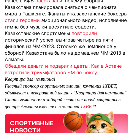
Ранее в КФБ
рассказали
, почему сборная
Казахстана планировала сняться с чемпионата
мира в Ташкенте. Фанаты и казахстанские боксеры
стали героями
эмоционального видео: исполнение
гимна без музыки восхитило соцсети.
Казахстанские спортсмены
повторили
исторический успех, выиграв четыре из пяти
финалов на ЧМ-2023. Столько же чемпионов у
сборной Казахстана было на домашнем ЧМ-2013 в
Алматы.
Обещали деньги и подарили цветы. Как в Астане
встретили триумфаторов ЧМ по боксу
Квартира для чемпиона!
Главный спонсор спортивных эмоций, компания 1XBET,
объявляет о невероятной акции - "Квартира для чемпиона".
Стань чемпионом и забирай ключи от новой квартиры в
центре Алматы вместе с компанией
1XBET
!