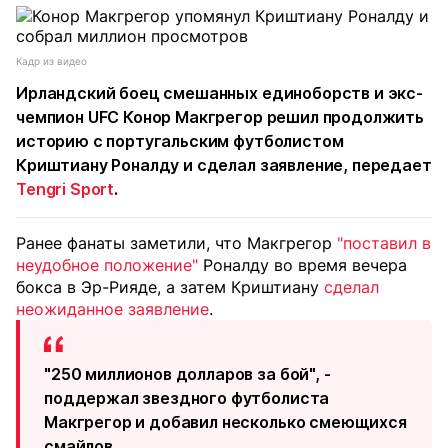
Кадр из видео
Ирландский боец смешанных единоборств и экс-
чемпион UFC Конор Макгрегор решил продолжить
историю с португальским футболистом
Криштиану Роналду и сделал заявление, передает
Tengri Sport
.
Ранее фанаты заметили, что Макгрегор
"поставил в
неудобное положение"
Роналду во время вечера
бокса в Эр-Рияде, а затем Криштиану
сделал
неожиданное заявление
.
"250 миллионов долларов за бой", -
поддержал звездного футболиста
Макгрегор и добавил несколько смеющихся
смайлов.