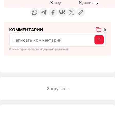
Конор
Криштиану
КОММЕНТАРИИ
0
Комментарии проходят модерацию редакцией
Загрузка...