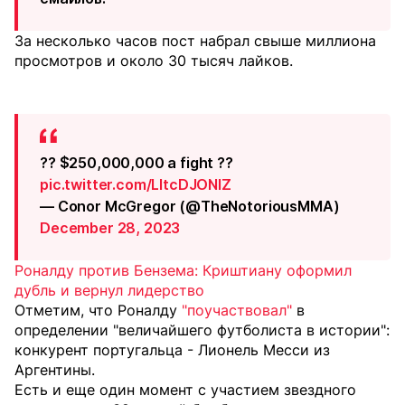
За несколько часов пост набрал свыше миллиона
просмотров и около 30 тысяч лайков.
?? $250,000,000 a fight ??
pic.twitter.com/LItcDJONlZ
— Conor McGregor (@TheNotoriousMMA)
December 28, 2023
Роналду против Бензема: Криштиану оформил
дубль и вернул лидерство
Отметим, что Роналду
"поучаствовал"
в
определении "величайшего футболиста в истории":
конкурент португальца - Лионель Месси из
Аргентины.
Есть и еще один момент с участием звездного