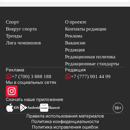
Спорт
О проекте
Вокруг спорта
Контакты редакции
Тренды
Реклама
Лига чемпионов
Вакансии
Редакция
Редакционная политика
Редакционные стандарты
Реклама
Редакция
+7 (700) 3 888 188
+7 (777) 001 44 99
Мы в социальных сетях
новостей
Скачать наше
приложение
iOS
Android
Huawei
Правила использования материалов
Политика конфиденциальности
Политика исправления ошибок