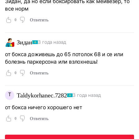
Зидан, да но если боксировать как мейвезер, то
все норм
0
Ответить
Зидан
3 года назад
от бокса доживешь до 65 потолок 68 и се или
болезнь паркерсона или взлохнешь!
0
Ответить
T
Taldykorhanec.7282
3 года назад
от бокса ничего хорошего нет
0
Ответить