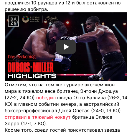
продлился 10 раундов из 12 и был остановлен по
решению арбитра.
Смотреть видео YouTube
Отметим, что на том же турнире экс-чемпион
мира в тяжелом весе британец Энтони Джошуа
(27-2, 24 КО)
победил
шведа Отто Валлина (26-2, 14
КО) в главном событии вечера, а а
встралийский
боксер-профессионал Джей Опетая (24-0, 19 КО)
отправил в тяжелый нокаут
британца Эллиса
Зорро (17-1, 7 КО).
Кроме того, среди гостей присутствовал звезда