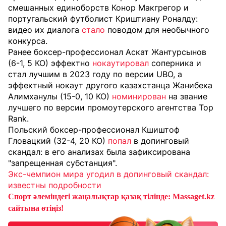
смешанных единоборств Конор Макгрегор и
португальский футболист Криштиану Роналду:
видео их диалога
стало
поводом для необычного
конкурса.
Ранее боксер-профессионал Аскат Жантурсынов
(6-1, 5 КО) эффектно
нокаутировал
соперника и
стал лучшим в 2023 году по версии UBO, а
эффектный нокаут другого казахстанца Жанибека
Алимханулы (15-0, 10 КО)
номинирован
на звание
лучшего по версии промоутерского агентства Top
Rank.
Польский боксер-профессионал Кшиштоф
Гловацкий (32-4, 20 КО)
попал
в допинговый
скандал: в его анализах была зафиксирована
"запрещенная субстанция".
Экс-чемпион мира угодил в допинговый скандал:
известны подробности
Спорт әлеміндегі жаңалықтар қазақ тілінде: Massaget.kz
сайтына өтіңіз!