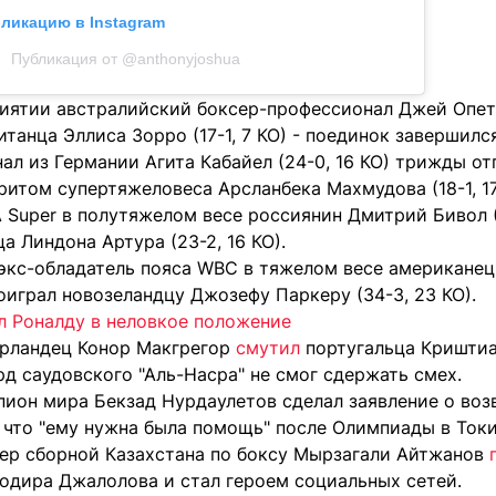
бликацию в Instagram
Публикация от @anthonyjoshua
иятии австралийский боксер-профессионал Джей Опета
танца Эллиса Зорро (17-1, 7 КО) - поединок завершилс
л из Германии Агита Кабайел (24-0, 16 КО) трижды от
итом супертяжеловеса Арсланбека Махмудова (18-1, 17
Super в полутяжелом весе россиянин Дмитрий Бивол (2
ца Линдона Артура (23-2, 16 КО).
экс-обладатель пояса WBC в тяжелом весе американец 
играл новозеландцу Джозефу Паркеру (34-3, 23 КО).
л Роналду в неловкое положение
рландец Конор Макгрегор
смутил
португальца Криштиа
рд саудовского "Аль-Насра" не смог сдержать смех.
пион мира Бекзад Нурдаулетов сделал заявление о во
, что "ему нужна была помощь" после Олимпиады в Токи
нер сборной Казахстана по боксу Мырзагали Айтжанов
одира Джалолова и стал героем социальных сетей.