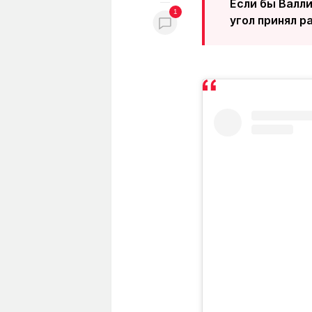
Если бы Валли
1
угол принял р