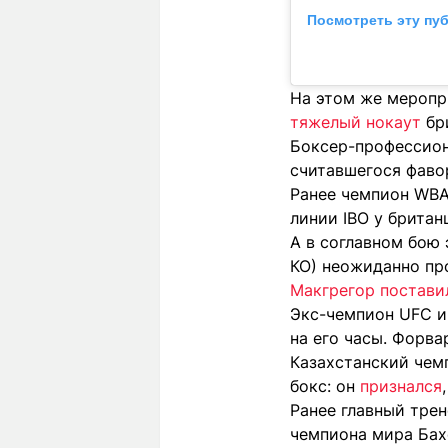
Посмотреть эту пу
На этом же меропр
тяжелый нокаут
бри
Боксер-профессиона
считавшегося фавор
Ранее чемпион WBA 
линии IBO у британ
А в соглавном бою 
КО) неожиданно про
Макгрегор постави
Экс-чемпион UFC и
на его часы. Форва
Казахстанский чем
бокс: он
признался
Ранее главный тре
чемпиона мира Бах