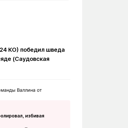
Вокруг света
Образование
Путевые
Учебные
заметки
заведения
Маршруты
ты
Заилийского
Алатау
 24 КО) победил шведа
Рияде (Саудовская
Светлая тема
оманды Валлина от
Мы в социальных сетях
олировал, избивая