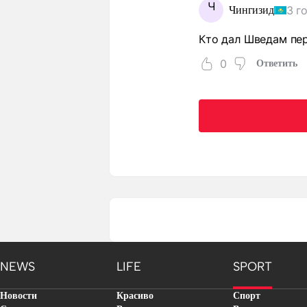
Ч
3 г
Чингизид
Кто дал Шведам пер
0
Ответить
NEWS
LIFE
SPORT
Новости
Красиво
Спорт