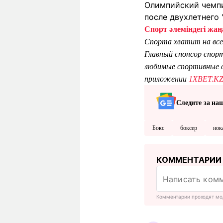
Олимпийский чемпио
после двухлетнего 
Спорт әлеміндегі жаңа
Спорта хватит на все
Главный спонсор спор
любимые спортивные с
приложении
1XBET.K
Следите за на
Бокс
боксер
нок
КОММЕНТАРИИ
Комментарии проходят мо