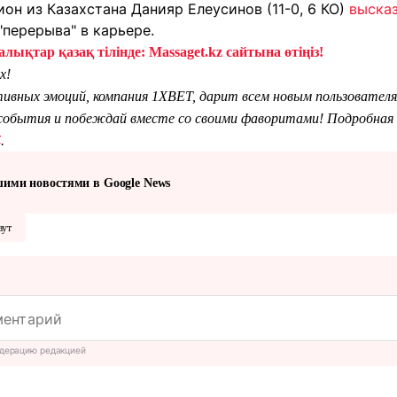
н из Казахстана Данияр Елеусинов (11-0, 6 КО)
выска
"перерыва" в карьере.
лықтар қазақ тілінде: Massaget.kz сайтына өтіңіз!
х!
тивных эмоций, компания 1XBET, дарит всем новым пользователя
обытия и побеждай вместе со своими фаворитами! Подробная 
Z
.
шими новостями в Google News
аут
дерацию редакцией