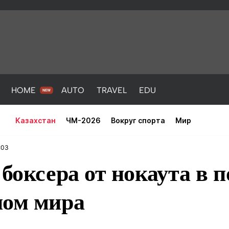
HOME
AUTO
TRAVEL
EDU
Казахстан
ЧМ-2026
Вокруг спорта
Мир
:03
 боксера от нокаута в п
ном мира
PORT
HEALTH
HOME
AUTO
Новости
порт
Новости
Новости