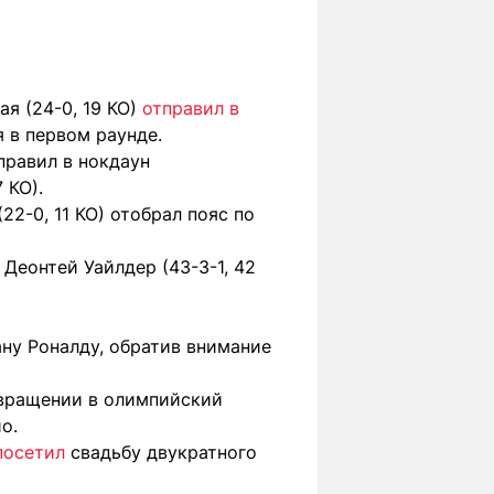
я (24-0, 19 КО)
отправил в
я в первом раунде.
правил в нокдаун
 КО).
2-0, 11 КО) отобрал пояс по
Деонтей Уайлдер (43-3-1, 42
ну Роналду, обратив внимание
звращении в олимпийский
о.
посетил
свадьбу двукратного