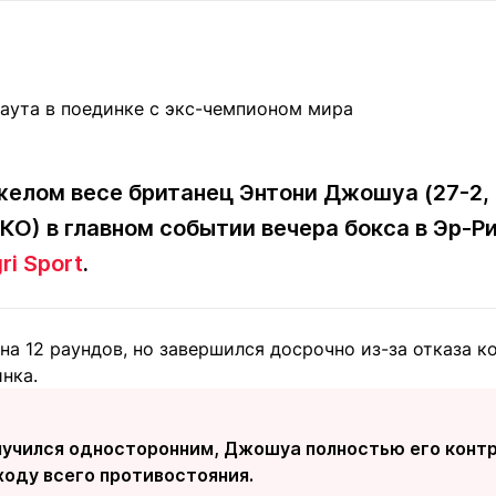
Статьи
округ спорта
Статьи
Полезное
ренды
Блоги
ига
Обзоры
емпионов
Спецпроек
желом весе британец Энтони Джошуа (27-2,
 КО) в главном событии вечера бокса в Эр-
Контакты редакции
Вакансии
Реклама
Пресс-центр
ri Sport
.
на 12 раундов, но завершился досрочно из-за отказа к
клама
нка.
+7 (700) 3 888 188
лучился односторонним, Джошуа полностью его контр
ходу всего противостояния.