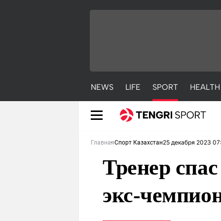
NEWS
LIFE
SPORT
HEALTH
25 декабря 2023 07
Главная
Спорт Казахстан
Тренер спас
экс-чемпио
NEWS
LIFE
S
Новости
Красиво
С