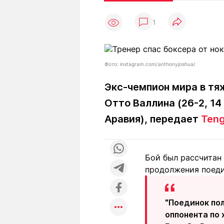
Статьи
Выгодно
В
1
Погода
Полезно
Т
Спецпроекты
Любопытно
Л
ч
Рейтинги
Гороскопы
Фото: instagram.com/anthonyjoshua/
Рецепты
Экс-чемпион мира в тя
Отто Валлина (26-2, 14
О проекте
Аравия), передает
Teng
Бой был рассчитан 
Редакция
Ре
продолжения поеди
+7 (777) 001 44 99
"Поединок по
оппонента по 