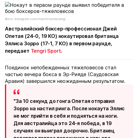
Фото: instagram.com/matchroomboxing/
Австралийский боксер-профессионал Джей
Опетая (24-0, 19 КО) нокаутировал британца
Эллиса Зорро (17-1, 7 КО) в первом раунде,
передает
Tengri Sport
.
Поединок непобежденных тяжеловесов стал
частью вечера бокса в Эр-Рияде (Саудовская
Аравия) завершился неожиданным результатом.
"За 10 секунд до гонга Опетая отправил
Зорро на настил ринга. После нокаута Эллис
не мог прийти в себя и подняться на ноги.
Для австралийца это 24-я победа, в 19
случаях он выиграл досрочно. Британец