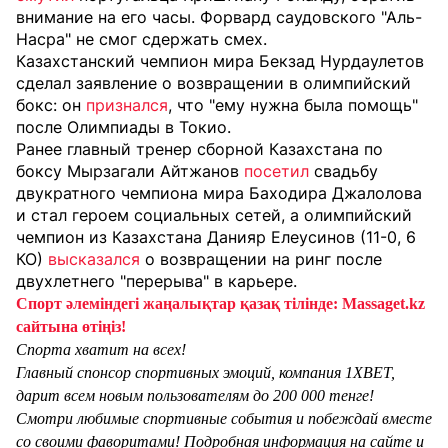
внимание на его часы. Форвард саудовского "Аль-
Насра" не смог сдержать смех.
Казахстанский чемпион мира Бекзад Нурдаулетов
сделал заявление о возвращении в олимпийский
бокс: он
признался
, что "ему нужна была помощь"
после Олимпиады в Токио.
Ранее главный тренер сборной Казахстана по
боксу Мырзагали Айтжанов
посетил
свадьбу
двукратного чемпиона мира Баходира Джалолова
и стал героем социальных сетей, а олимпийский
чемпион из Казахстана Данияр Елеусинов (11-0, 6
КО)
высказался
о возвращении на ринг после
двухлетнего "перерыва" в карьере.
Спорт әлеміндегі жаңалықтар қазақ тілінде: Massaget.kz
сайтына өтіңіз!
Спорта хватит на всех!
Главный спонсор спортивных эмоций, компания 1XBET,
дарит всем новым пользователям до 200 000 тенге!
Смотри любимые спортивные события и побеждай вместе
со своими фаворитами! Подробная информация на сайте и