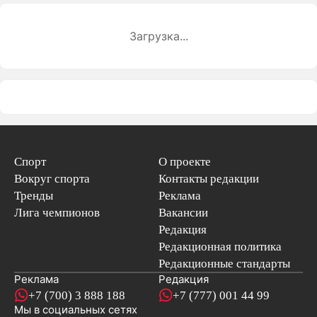
Загрузка...
Спорт
О проекте
Вокруг спорта
Контакты редакции
Тренды
Реклама
Лига чемпионов
Вакансии
Редакция
Редакционная политика
Редакционные стандарты
Реклама
Редакция
+7 (700) 3 888 188
+7 (777) 001 44 99
Мы в социальных сетях