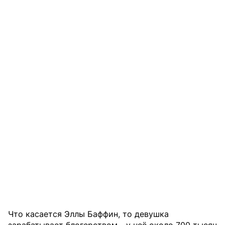
Что касается Эллы Баффин, то девушка
зарабатывает блогерством - у неё около 700 тысяч