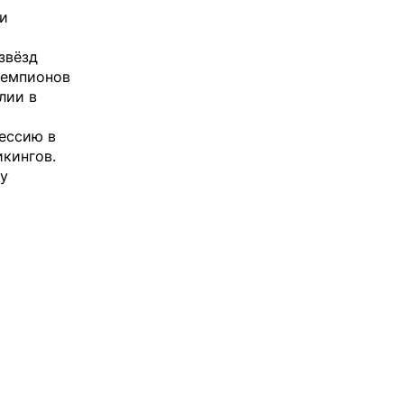
ми
звёзд
чемпионов
лии в
ессию в
икингов.
ду