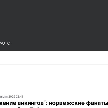
AUTO
 июня 2026 23:41
жение викингов“: норвежские фанат