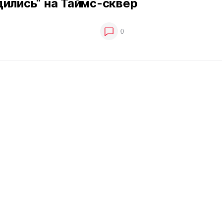
ились“ на Таймс-сквер
0