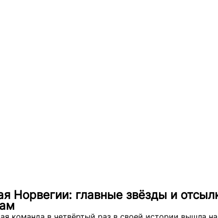
я Норвегии: главные звёзды и отсыл
гам
ая команда в четвёртый раз в своей истории вышла на