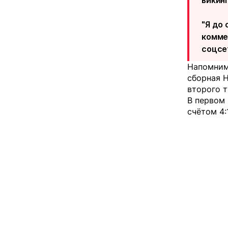
викинг
"Я до 
комме
соцсе
Напомним,
сборная 
второго т
В первом
счётом 4:1