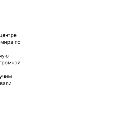
центре
 мира по
амую
огромной
гучим
ывали