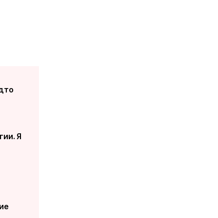
удто
гии. Я
ие