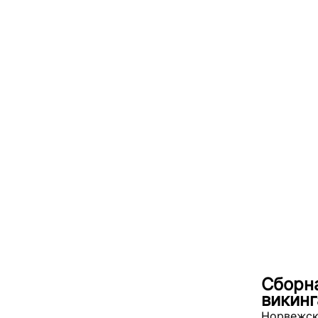
Сборна
викин
Норвежск