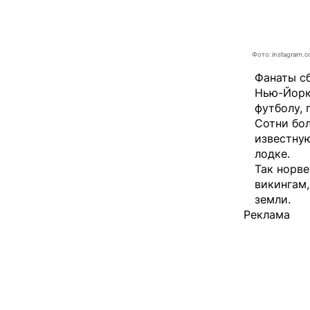
Фото: instagram.c
Фанаты с
Нью-Йорк
футболу,
Сотни бо
известну
лодке.
Так норв
викингам,
земли.
Реклама