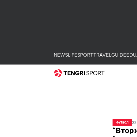
NEWS
LIFE
SPORT
TRAVEL
GUIDE
EDU
22
ФУТБОЛ
“Втор