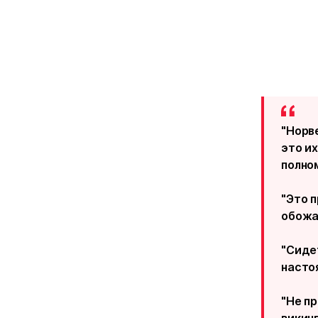
"Норв
это их
полно
"Это 
обожа
"Сиде
насто
"Не п