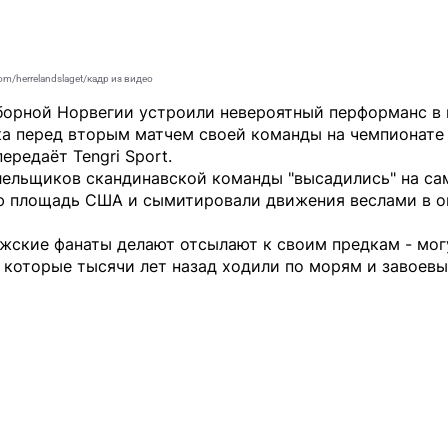
om/herrelandslaget/кадр из видео
борной Норвегии устроили невероятный перформанс в 
а перед вторым матчем своей команды на чемпионате
 передаёт
Tengri Sport
.
лельщиков скандинавской команды "высадились" на с
ю площадь США и сымитировали движения веслами в 
ежские фанаты делают отсылают к своим предкам - мо
 которые тысячи лет назад ходили по морям и завоев