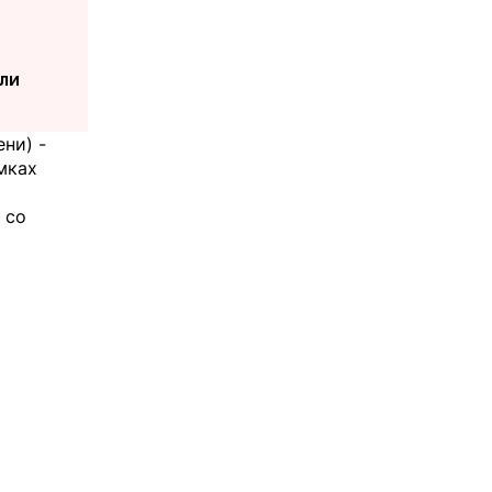
ли
ни) -
мках
 со