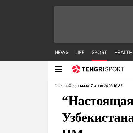
NEWS
LIFE
SPORT
HEALTH
17 июня 2026 19:37
Главная
Спорт мира
“Настоящая
Узбекистан
NEWS
LIFE
S
Новости
Красиво
С