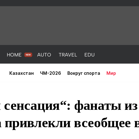
HOME
AUTO
TRAVEL
EDU
Казахстан
ЧМ-2026
Вокруг спорта
Мир
 сенсация“: фанаты из
а привлекли всеобщее 
PORT
HEALTH
HOME
AUTO
Новости
порт
Новости
Новости