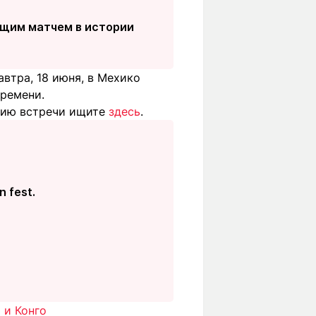
ющим матчем в истории
втра, 18 июня, в Мехико
времени.
яцию встречи ищите
здесь
.
n fest.
 и Конго