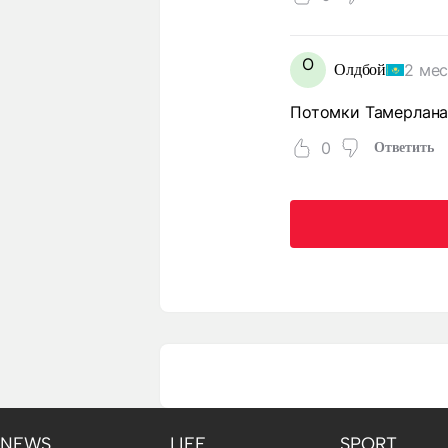
О
2 мес
Олдбой
Потомки Тамерлана
0
Ответить
NEWS
LIFE
SPORT