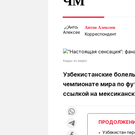
ЧМ
Статьи
Выгодно
В
Погода
Полезно
Т
Спецпроекты
Любопытно
Л
Антон Алексеев
ч
Рейтинги
Гороскопы
Корреспондент
Рецепты
Кадры из видео
О проекте
Узбекистанские болель
чемпионате мира по фу
ссылкой на мексиканск
Редакция
Ре
+7 (777) 001 44 99
ПРОДОЛЖЕН
Узбекистан пер
■