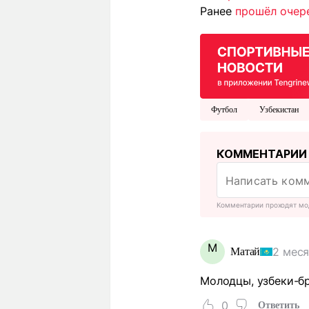
Ранее
прошёл очер
Футбол
Узбекистан
КОММЕНТАРИИ
Комментарии проходят мо
М
2 меся
Матай
Молодцы, узбеки-бр
0
Ответить