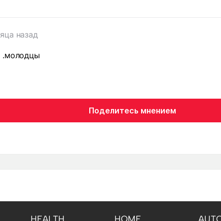
яца назад
 .молодцы
Поделитесь мнением
HEALTH
HOME
AUT