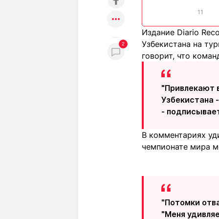
11
Издание Diario Rec
Узбекистана на тур
2
говорит, что коман
"Привлекают 
Узбекистана -
- подписывает
В комментариях уди
чемпионате мира м
"Потомки отва
"Меня удивля