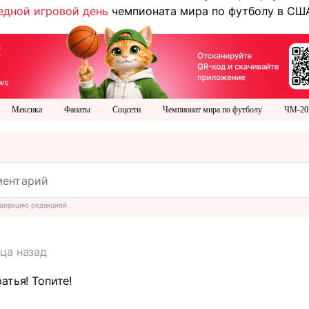
едной игровой день
чемпионата мира по футболу в США
Мексика
Фанаты
Соцсети
Чемпионат мира по футболу
ЧМ-20
дерацию редакцией
ца назад
атья! Топите!