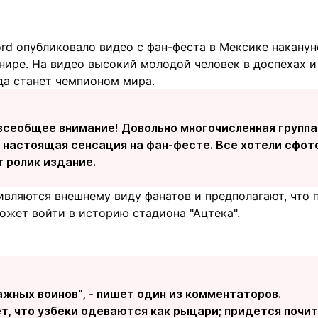
ord опубликовало видео с фан-феста в Мексике накану
нире. На видео высокий молодой человек в доспехах и
да станет чемпионом мира.
всеобщее внимание! Довольно многочисленная группа
 настоящая сенсация на фан-фесте. Все хотели сфот
 ролик издание.
вляются внешнему виду фанатов и предполагают, что п
ожет войти в историю стадиона "Ацтека".
жных воинов", - пишет один из комментаторов.
ет, что узбеки одеваются как рыцари; придется почи