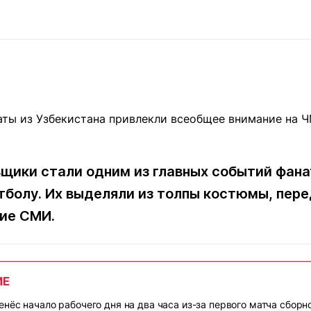
Статьи
округ спорта
Статьи
Полезное
ренды
Блоги
ига
Обзоры
емпионов
Спецпроек
Контакты редакции
Вакансии
Реклама
Пресс-центр
щики стали одним из главных событий фана
тболу. Их выделяли из толпы костюмы, пер
ие СМИ.
клама
+7 (700) 3 888 188
ИЕ
енёс начало рабочего дня на два часа из-за первого матча сборн