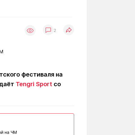
Вокруг света
Образование
Путевые
Учебные
заметки
заведения
Маршруты
2
ты
Заилийского
Алатау
Светлая тема
тского фестиваля на
едаёт
Tengri Sport
со
Мы в социальных сетях
ой на ЧМ