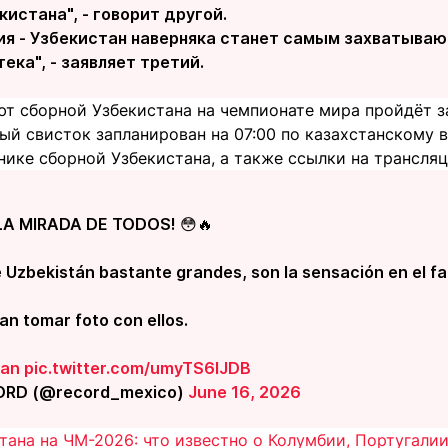
истана", - говорит другой.
ия - Узбекистан наверняка станет самым захватыва
ека", - заявляет третий.
т сборной Узбекистана на чемпионате мира пройдёт за
ый свисток запланирован на 07:00 по казахстанскому 
нике сборной Узбекистана, а также ссылки на трансл
A MIRADA DE TODOS! 😳🔥
 Uzbekistán bastante grandes, son la sensación en el fa
an tomar foto con ellos.
an
pic.twitter.com/umyTS6lJDB
ORD (@record_mexico)
June 16, 2026
ана на ЧМ-2026: что известно о Колумбии, Португалии