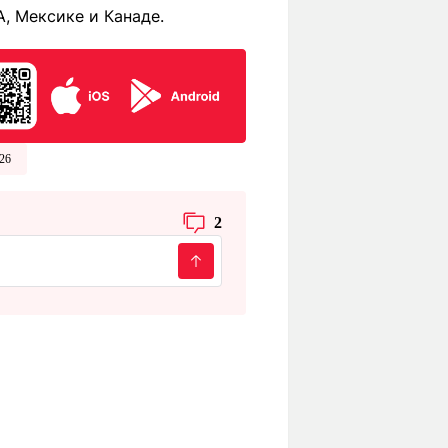
, Мексике и Канаде.
26
2