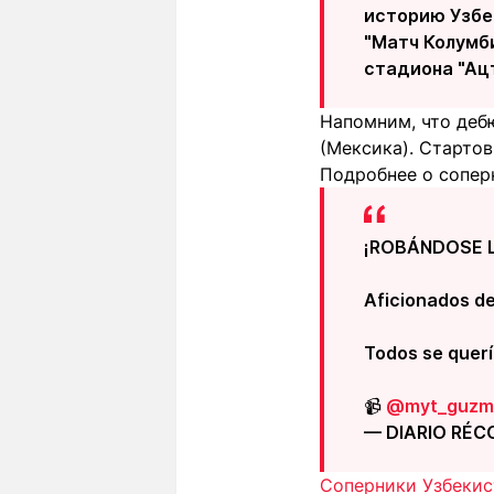
историю Узбек
"Матч Колумб
стадиона "Ацт
Напомним, что дебю
(Мексика). Стартов
Подробнее о сопер
¡ROBÁNDOSE L
Aficionados de
Todos se querí
📹
@myt_guzm
— DIARIO RÉC
Соперники Узбекист