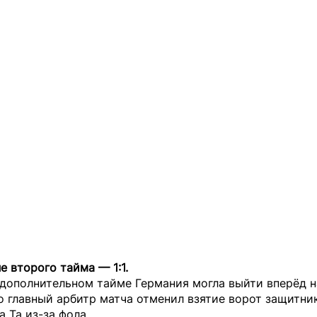
е второго тайма — 1:1.
дополнительном тайме Германия могла выйти вперёд н
о главный арбитр матча отменил взятие ворот защитни
 Та из-за фола.