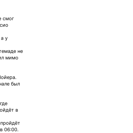
е смог
исио
а у
темаде не
бил мимо
Нойера.
нале был
где
ойдёт в
 пройдёт
в 06:00.