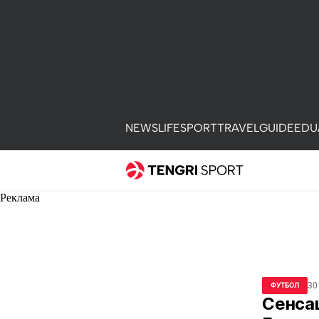
NEWS
LIFE
SPORT
TRAVEL
GUIDE
EDU
Реклама
30
ФУТБОЛ
Сенсац