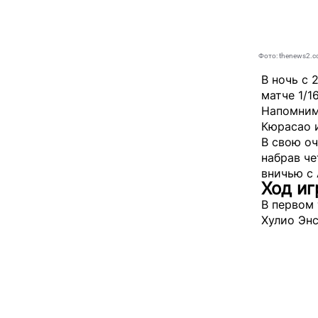
Фото: thenews2.c
В ночь с 
матче 1/1
Напомним,
Кюрасао и
В свою оч
набрав че
вничью с 
Ход и
В первом
Хулио Энс