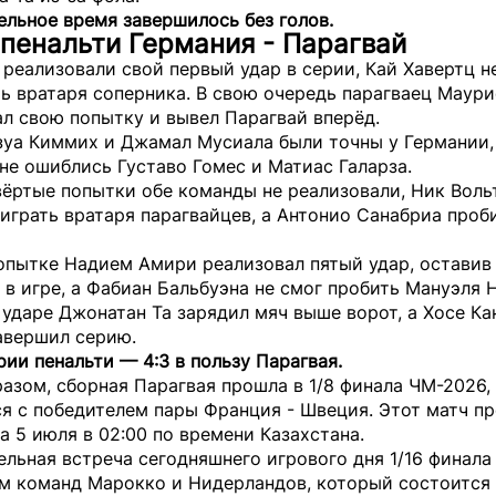
льное время завершилось без голов.
пенальти Германия - Парагвай
реализовали свой первый удар в серии, Кай Хавертц н
ь вратаря соперника. В свою очередь парагваец Маур
л свою попытку и вывел Парагвай вперёд.
зуа Киммих и Джамал Мусиала были точны у Германии, 
не ошиблись Густаво Гомес и Матиас Галарза.
вёртые попытки обе команды не реализовали, Ник Воль
играть вратаря парагвайцев, а Антонио Санабриа про
опытке Надием Амири реализовал пятый удар, оставив
в игре, а Фабиан Бальбуэна не смог пробить Мануэля 
ударе Джонатан Та зарядил мяч выше ворот, а Хосе Ка
авершил серию.
рии пенальти — 4:3 в пользу Парагвая.
азом, сборная Парагвая прошла в 1/8 финала ЧМ-2026, 
я с победителем пары Франция - Швеция. Этот матч пр
на 5 июля в 02:00 по времени Казахстана.
льная встреча сегодняшнего игрового дня 1/16 финала
м команд Марокко и Нидерландов, который состоится 