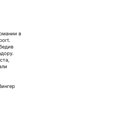
ермании в
port
.
обедив
адору.
ста,
али
Вингер