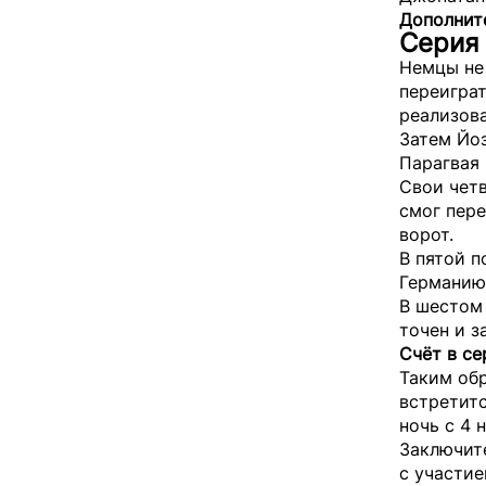
Дополните
Серия 
Немцы не 
переиграт
реализова
Затем Йо
Парагвая 
Свои чет
смог пере
ворот.
В пятой п
Германию 
В шестом 
точен и з
Счёт в се
Таким обр
встретитс
ночь с 4 
Заключите
с участие