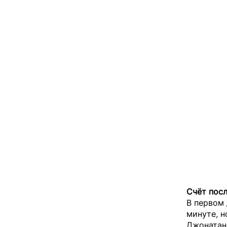
Счёт посл
В первом 
минуте, н
Джонатана