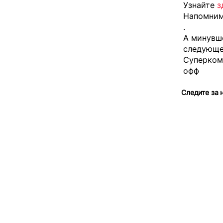
Узнайте
з
Напомним
.
А минувш
следующе
Cуперком
офф
Следите за 