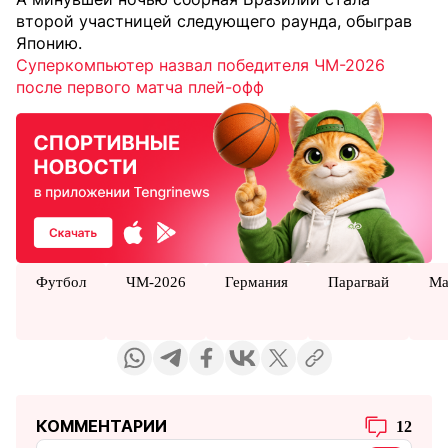
второй участницей следующего раунда, обыграв
Японию.
Cуперкомпьютер назвал победителя ЧМ-2026
после первого матча плей-офф
Футбол
ЧМ-2026
Германия
Парагвай
Ма
КОММЕНТАРИИ
12