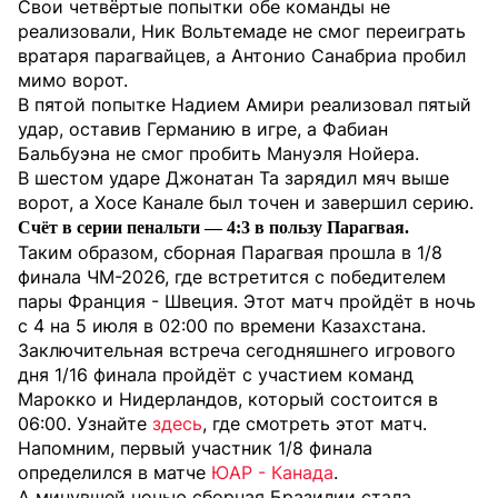
Свои четвёртые попытки обе команды не
реализовали, Ник Вольтемаде не смог переиграть
вратаря парагвайцев, а Антонио Санабриа пробил
мимо ворот.
В пятой попытке Надием Амири реализовал пятый
удар, оставив Германию в игре, а Фабиан
Бальбуэна не смог пробить Мануэля Нойера.
В шестом ударе Джонатан Та зарядил мяч выше
ворот, а Хосе Канале был точен и завершил серию.
Счёт в серии пенальти — 4:3 в пользу Парагвая.
Таким образом, сборная Парагвая прошла в 1/8
финала ЧМ-2026, где встретится с победителем
пары Франция - Швеция. Этот матч пройдёт в ночь
с 4 на 5 июля в 02:00 по времени Казахстана.
Заключительная встреча сегодняшнего игрового
дня 1/16 финала пройдёт с участием команд
Марокко и Нидерландов, который состоится в
06:00. Узнайте
здесь
, где смотреть этот матч.
Напомним, первый участник 1/8 финала
определился в матче
ЮАР - Канада
.
А минувшей ночью сборная Бразилии стала