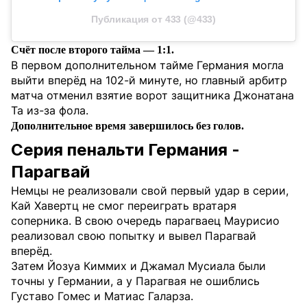
Публикация от 433 (@433)
Счёт после второго тайма — 1:1.
В первом дополнительном тайме Германия могла
выйти вперёд на 102-й минуте, но главный арбитр
матча отменил взятие ворот защитника Джонатана
Та из-за фола.
Дополнительное время завершилось без голов.
Серия пенальти Германия -
Парагвай
Немцы не реализовали свой первый удар в серии,
Кай Хавертц не смог переиграть вратаря
соперника. В свою очередь парагваец Маурисио
реализовал свою попытку и вывел Парагвай
вперёд.
Затем Йозуа Киммих и Джамал Мусиала были
точны у Германии, а у Парагвая не ошиблись
Густаво Гомес и Матиас Галарза.