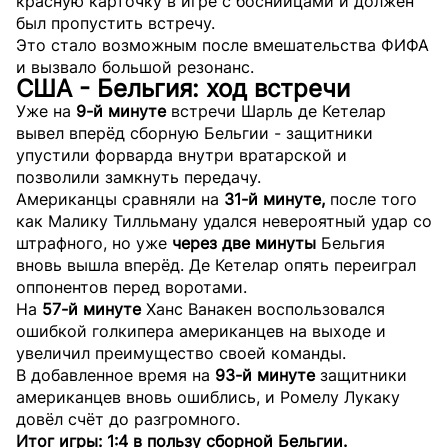
красную карточку в игре с боснийцами и должен
был пропустить встречу.
Это стало возможным после вмешательства ФИФА
и вызвало большой резонанс.
США - Бельгия: ход встречи
Уже на
9-й минуте
встречи Шарль де Кетелар
вывел вперёд сборную Бельгии - защитники
упустили форварда внутри вратарской и
позволили замкнуть передачу.
Американцы сравняли на
31-й минуте,
после того
как Малику Тилльману удался невероятный удар со
штрафного, но уже
через две минуты
Бельгия
вновь вышла вперёд. Де Кетелар опять переиграл
оппонентов перед воротами.
На
57-й минуте
Ханс Ванакен воспользовался
ошибкой голкипера американцев на выходе и
увеличил преимущество своей команды.
В добавленное время на
93-й минуте
защитники
американцев вновь ошиблись, и Ромелу Лукаку
довёл счёт до разгромного.
Итог игры: 1:4 в пользу сборной Бельгии.