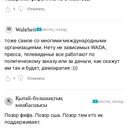
6
Ответить
W
Wahrheit
месяц назад
тоже самое со многими международными
организациями. Нету не зависимых WADA,
пресса, телевиденье все работают по
политическому заказу или за деньги, как скажут
им так и будет, демократия :)))
4
Ответить
Қытай-болашақтың
Қ
месяц назад
көшбасшысы
Позор фифа. Позор сша. Позор тем кто их
поддерживает.