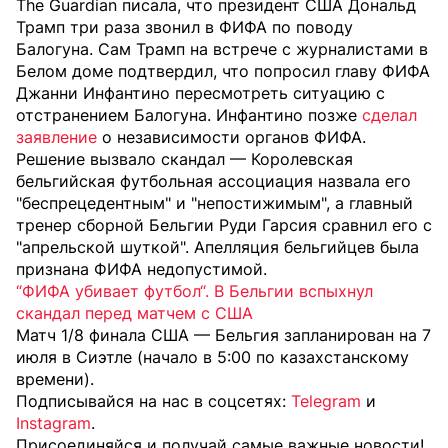
The Guardian писала, что президент США Дональд
Трамп три раза звонил в ФИФА по поводу
Балогуна. Сам Трамп на встрече с журналистами в
Белом доме подтвердил, что попросил главу ФИФА
Джанни Инфантино пересмотреть ситуацию с
отстранением Балогуна. Инфантино позже
сделал
заявление
о независимости органов ФИФА.
Решение вызвало скандал — Королевская
бельгийская футбольная ассоциация назвала его
"беспрецедентным" и "непостижимым", а главный
тренер сборной Бельгии Руди Гарсия сравнил его с
"апрельской шуткой". Апелляция бельгийцев была
признана ФИФА недопустимой.
“ФИФА убивает футбол“. В Бельгии вспыхнул
скандал перед матчем с США
Матч 1/8 финала США — Бельгия запланирован на 7
июля в Сиэтле (начало в 5:00 по казахстанскому
времени).
Подписывайся на нас в соцсетях:
Telegram
и
Instagram
.
Присоединяйся и получай самые важные новости!