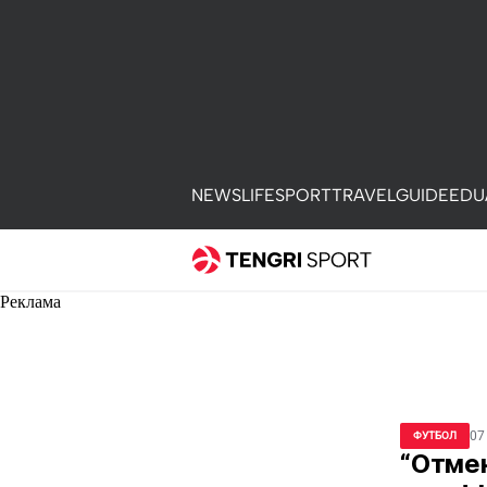
NEWS
LIFE
SPORT
TRAVEL
GUIDE
EDU
Реклама
07
ФУТБОЛ
“Отмен