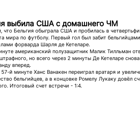
ия выбила США с домашнего ЧМ
, что Бельгия обыграла США и пробилась в четвертьфи
а мира по футболу. Первый гол был забит бельгийцами
илами форварда Шарля де Кетеларе.
минуте американский полузащитник Малик Тилльман от
штрафного, но всего через 2 минуты Де Кетеларе снов
анду вперед.
 57-й минуте Ханс Ванакен переиграл вратаря и увелич
тво бельгийцев, а в концовке Ромелу Лукаку довёл сч
го. Итоговый счет встречи - 1:4.