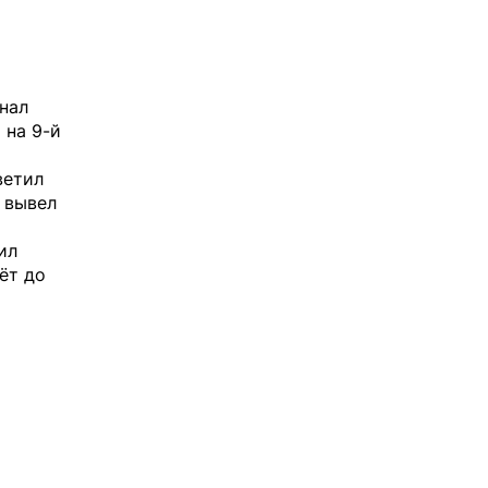
нал
 на 9-й
ветил
а вывел
ил
ёт до