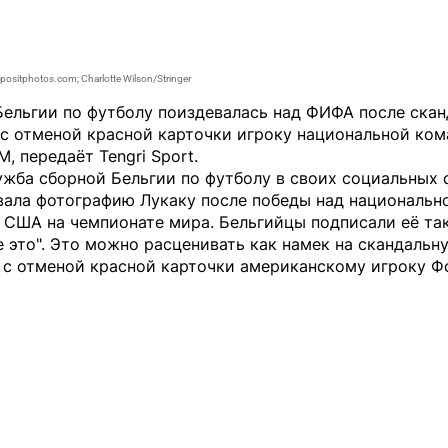
ositphotos.com; Charlotte Wilson/Stringer
Бельгии по футболу поиздевалась над ФИФА после ска
 с отменой красной карточки игроку национальной ко
М, передаёт
Tengri Sport
.
жба сборной Бельгии по футболу в своих социальных 
вала фотографию Лукаку после победы над национальн
 США на чемпионате мира. Бельгийцы подписали её так
 это". Это можно расценивать как намек на скандальн
 с отменой красной карточки американскому игроку Ф