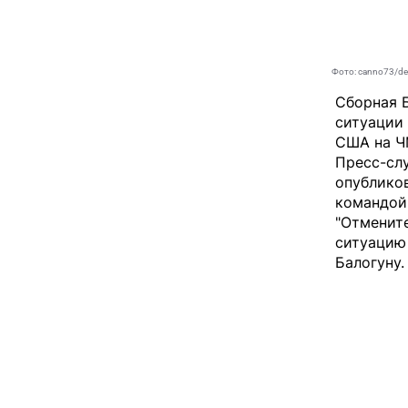
Фото: canno73/dep
Сборная 
ситуации
США на Ч
Пресс-слу
опублико
командой
"Отмените
ситуацию
Балогуну.