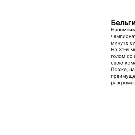
Бельг
Напомним
чемпионат
минуте с
На 31-й 
голом со 
свою ком
Позже, на
преимущес
разгромно