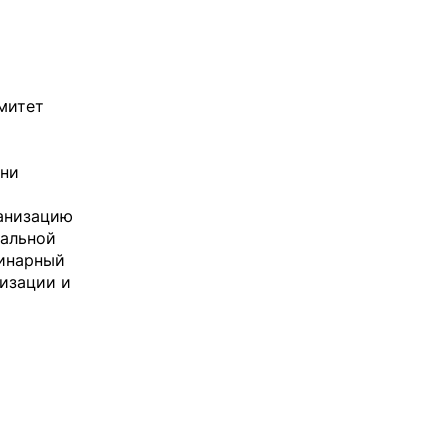
митет
нни
ганизацию
иальной
линарный
изации и