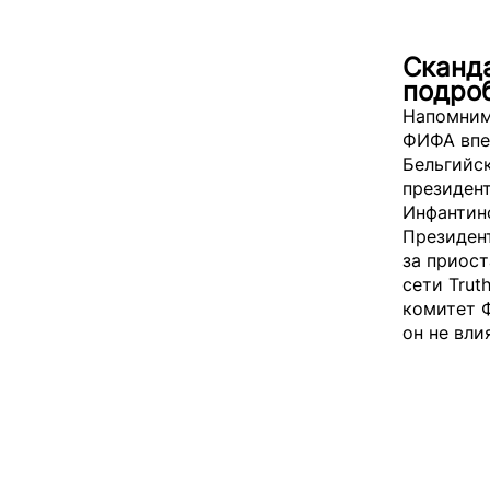
Сканда
подро
Напомним
ФИФА впе
Бельгийс
президен
Инфантин
Президен
за приос
сети Trut
комитет 
он не вли