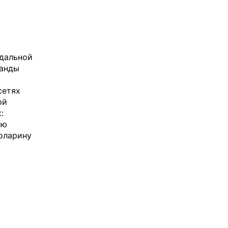
ндальной
манды
сетях
ой
:
ую
оларину