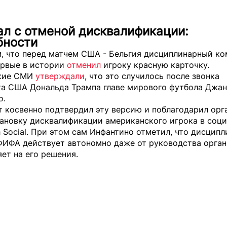
л с отменой дисквалификации:
бности
, что перед матчем США - Бельгия д
исциплинарный ко
рвые в истории
отменил
игроку красную карточку.
кие СМИ
утверждали
, что это случилось после звонка
та США Дональда Трампа главе мирового футбола Джа
о.
т косвенно подтвердил эту версию и поблагодарил ор
тановку дисквалификации американского игрока в соц
h Social. При этом сам Инфантино отметил, что дисцип
ФИФА действует автономно даже от руководства орган
яет на его решения.