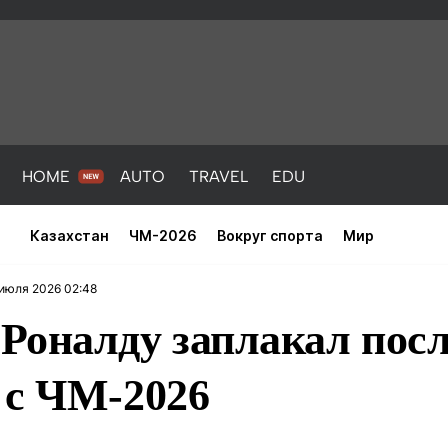
HOME
AUTO
TRAVEL
EDU
Казахстан
ЧМ-2026
Вокруг спорта
Мир
июля 2026 02:48
Роналду заплакал пос
 с ЧМ-2026
PORT
HEALTH
HOME
AUTO
Новости
порт
Новости
Новости