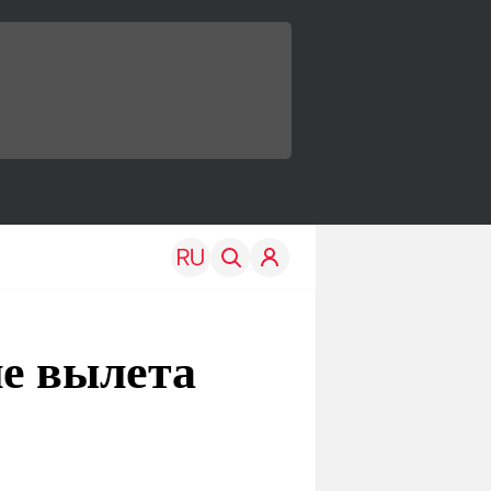
ле вылета
TRAVEL
EDU
Моя страна
Новости