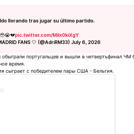
do llorando tras jugar su último partido.
🥹😭💔
pic.twitter.com/MiIx0kiXgY
MADRID FANS 🤍 (@AdriRM33) July 6, 2026
 обыграли португальцев и вышли в четвертьфинал ЧМ 
ное время.
ия сыграет с победителем пары США - Бельгия.