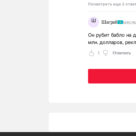
Посмотреть еще 2 отве
Ш
меся
Шаграй
Он рубит бабло на д
млн. долларов, рекл
1
Ответить