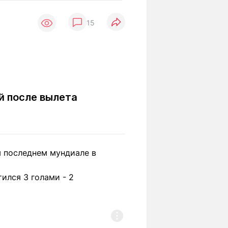
Вокруг света
Образование
15
Путевые
Учебные
заметки
заведения
Маршруты
ты
Заилийского
Алатау
й после вылета
Светлая тема
м последнем мундиале в
Мы в социальных сетях
тился 3 голами - 2