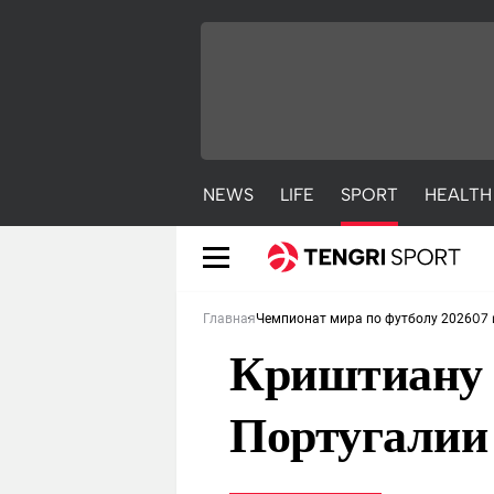
NEWS
LIFE
SPORT
HEALTH
07 
Главная
Чемпионат мира по футболу 2026
Криштиану 
Португалии
NEWS
LIFE
S
Новости
Красиво
С