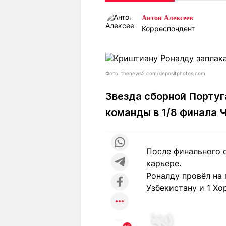
Статьи
Выгодно
В
Антон Алексеев
Погода
Полезно
Т
Корреспондент
Спецпроекты
Любопытно
Л
ч
Рейтинги
Гороскопы
Рецепты
Фото: thenews2.com/depositphotos.com
Звезда сборной Португ
команды в 1/8 финала 
О проекте
После финального с
Редакция
Ре
карьере.
+7 (777) 001 44 99
Роналду провёл на 
Узбекистану и 1 Хо