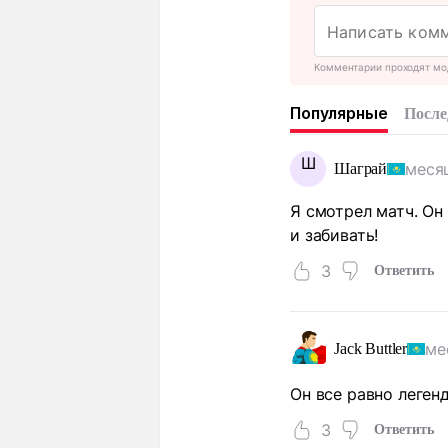
Комментарии проходят мо
Популярные
После
Ш
меся
Шаграй
Я смотрел матч. Он
и забивать!
3
Ответить
ме
Jack Buttler
Он все равно легенд
3
Ответить