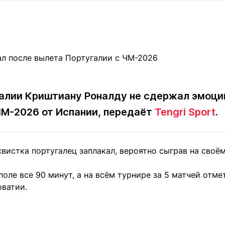
Статьи
округ спорта
Статьи
Полезное
ренды
Блоги
ига
Обзоры
емпионов
Спецпроек
алии Криштиану Роналду не сдержал эмоци
ЧМ-2026 от Испании, передаёт
Tengri Sport
.
Контакты редакции
Вакансии
Реклама
Пресс-центр
вистка португалец заплакал, вероятно сыграв на своё
клама
+7 (700) 3 888 188
поле все 90 минут, а на всём турнире за 5 матчей отме
рватии.