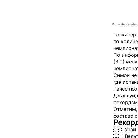
Фото: depositpho
Голкипер
по количе
чемпиона
По инфор
(3:0) исп
чемпионат
Симон не 
где испан
Ранее по
Джанлуид
рекордсме
Отметим,
составе 
Рекорд
🇪🇸 Унаи
🇮🇹 Валь