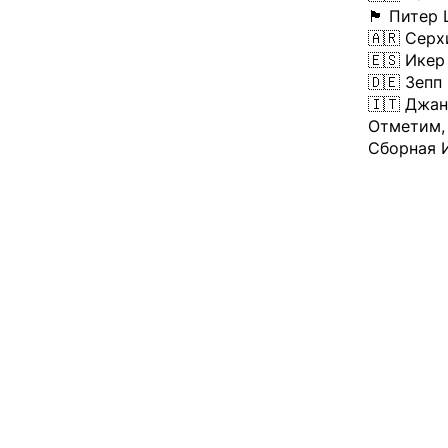
🏴󠁧󠁢󠁥󠁮󠁧
🇦🇷 Серх
🇪🇸 Икер
🇩🇪 Зепп
🇮🇹 Джа
Отметим, 
Сборная И