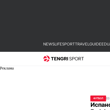
NEWS
LIFE
SPORT
TRAVEL
GUIDE
EDU
Реклама
03
ФУТБОЛ
Испан