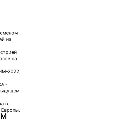
дсменом
ей на
встрией
олов на
 ЧМ-2022,
а -
едыдущем
ра в
 Европы.
ЧМ