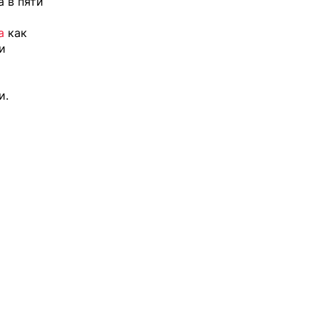
а в пяти
а
как
и
и
.