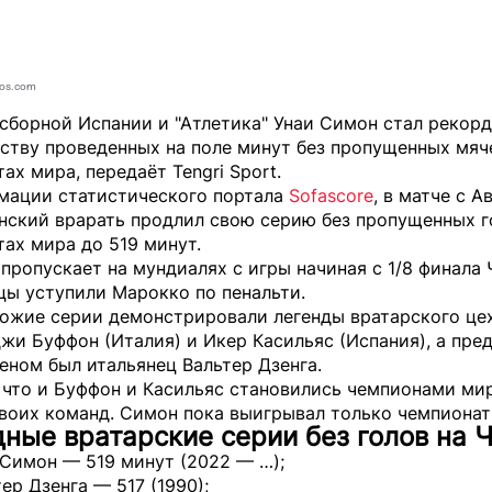
tos.com
 сборной Испании и "Атлетика" Унаи Симон стал рекор
ству проведенных на поле минут без пропущенных мяч
тах мира, передаёт
Tengri Sport
.
мации статистического портала
Sofascore
, в матче с А
анский врарать продлил свою серию без пропущенных г
ах мира до 519 минут.
пропускает на мундиалях с игры начиная с 1/8 финала
цы уступили Марокко по пенальти.
хожие серии демонстрировали легенды вратарского цех
жи Буффон (Италия) и Икер Касильяс (Испания), а пр
ном был итальянец Вальтер Дзенга.
 что и Буффон и Касильяс становились чемпионами ми
своих команд. Симон пока выигрывал только чемпионат
ные вратарские серии без голов на 
 Симон — 519 минут (2022 — …);
тер Дзенга — 517 (1990);