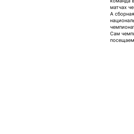
команда в
матчах ч
А сборна
национал
чемпиона
Сам чемп
посещаем