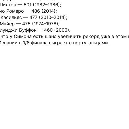
󠁿 Питер Шилтон — 501 (1982–1986);
ио Ромеро — 486 (2014);
 Касильяс — 477 (2010–2014);
 Майер — 475 (1974–1978);
нлуиджи Буффон — 460 (2006).
что у Симона есть шанс увеличить рекорд уже в этом 
спании в 1/8 финала сыграет с португальцами.