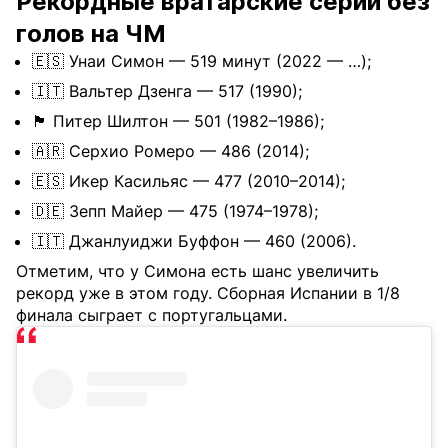
Рекордные вратарские серии без
голов на ЧМ
🇪🇸 Унаи Симон — 519 минут (2022 — …);
🇮🇹 Вальтер Дзенга — 517 (1990);
🏴󠁧󠁢󠁥󠁮󠁧󠁿 Питер Шилтон — 501 (1982–1986);
🇦🇷 Серхио Ромеро — 486 (2014);
🇪🇸 Икер Касильяс — 477 (2010–2014);
🇩🇪 Зепп Майер — 475 (1974–1978);
🇮🇹 Джанлуиджи Буффон — 460 (2006).
Отметим, что у Симона есть шанс увеличить
рекорд уже в этом году. Сборная Испании в 1/8
финала сыграет с португальцами.