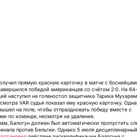
олучил прямую красную карточку в матче с боснийцам
авершился победой американцев со счётом 2:0. На 64
ий наступил на голеностоп защитника Тарика Мухарем
смотра VAR судья показал ему красную карточку. Одна
вышел на поле, чтобы отпраздновать победу вместе с
и по команде, несмотря на удаление.
лам, Балогун должен был автоматически пропустить с
финала против Бельгии. Однако 5 июля дисциплинарны
иостановил
действие дисквалификации Балогуна с