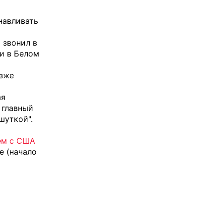
навливать
 звонил в
и в Белом
озже
ая
 главный
шуткой".
чем с США
е (начало