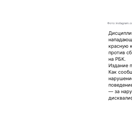
Фото: instagram.
Дисципли
нападающ
красную к
против с
на РБК.
Издание 
Как сооб
нарушени
поведение
— за нару
дисквалиф