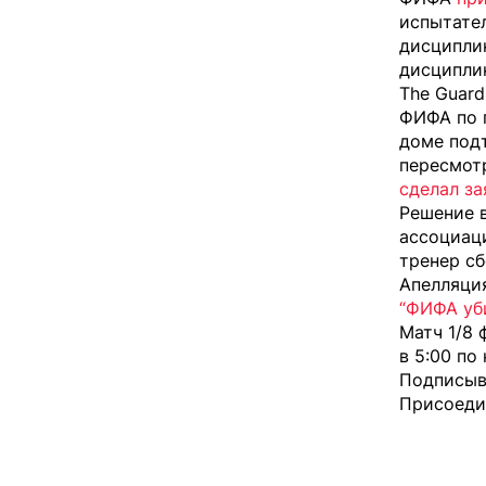
испытател
дисципли
дисципли
The Guard
ФИФА по 
доме под
пересмот
сделал за
Решение 
ассоциаци
тренер сб
Апелляци
“ФИФА уби
Матч 1/8 
в 5:00 по
Подписыва
Присоеди