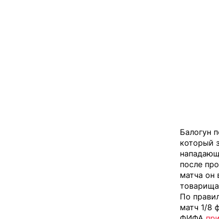
Балогун п
который з
нападающ
после про
матча он 
товарищам
По прави
матч 1/8 
ФИФА
пр