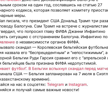
ьным сроком на один год, сославшись на статью 27
нарного кодекса, которая позволяет комитету приоста
нарные меры.
ian писала, что президент США Дональд Трамп три раза
поводу Балогуна. Сам Трамп на встрече с журналистам
твердил, что попросил главу ФИФА Джанни Инфантино
реть ситуацию с отстранением Балогуна. Инфантино п
явление
о независимости органов ФИФА.
вызвало скандал — Королевская бельгийская футбольн
я назвала его "беспрецедентным" и "непостижимым", а
орной Бельгии Руди Гарсия сравнил его с "апрельской 
я бельгийцев была признана ФИФА недопустимой.
вает футбол“. В Бельгии вспыхнул скандал перед мат
финала США — Бельгия запланирован на 7 июля в Сиэтл
 казахстанскому времени).
йся на нас в соцсетях:
Telegram
и
Instagram
.
няйся и получай самые важные новости!