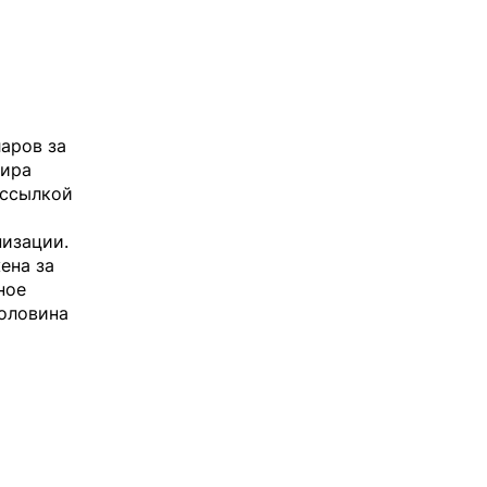
аров за
мира
ссылкой
изации.
ена за
ное
половина
и