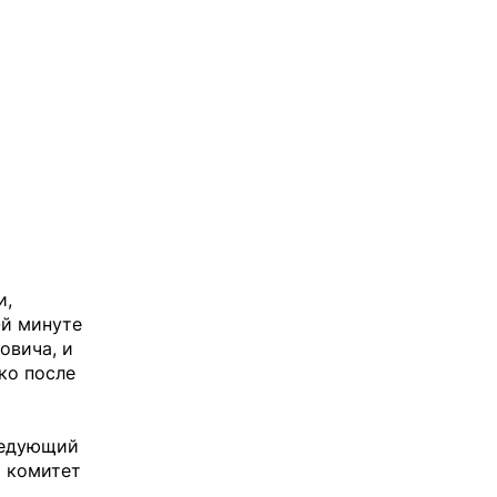
и,
-й минуте
овича, и
ко после
ледующий
й комитет