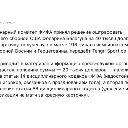
com/balogun
нарный комитет ФИФА принял решение оштрафовать
его сборной США Фоларина Балогуна на 40 тысяч долл
арточку, полученную в матче 1/16 финала чемпионата 
борной Боснии и Герцеговины, передаёт
Tengri Sport
со 
приводит в материале информацию пресс-службы орган
щается, половина суммы — 20 тысяч долларов — налож
е статьи 14 дисциплинарного кодекса ФИФА (недостой
 игроков, связанное с празднованием гола), а вторая 
шение статьи 66 дисциплинарного кодекса (удаление 
икация на матч за красную карточку).