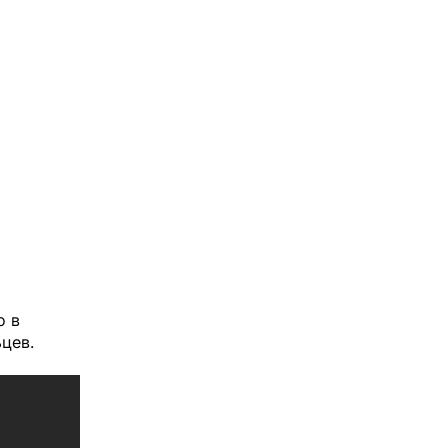
о в
цев.