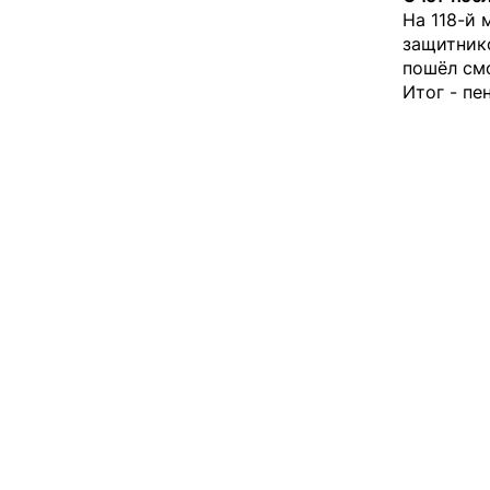
На 118-й 
защитнико
пошёл см
Итог - пе