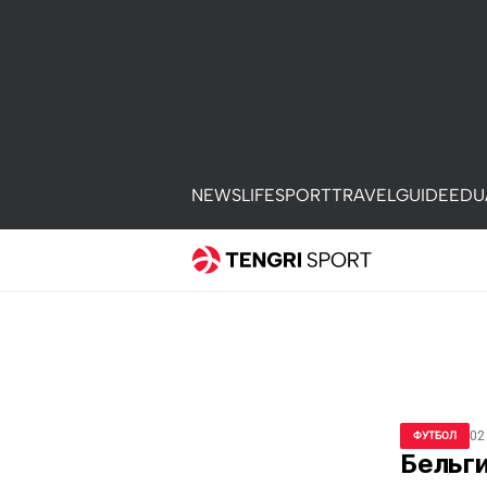
NEWS
LIFE
SPORT
TRAVEL
GUIDE
EDU
02
ФУТБОЛ
Бельги