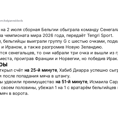
om/belgianreddevils
1 на 2 июля сборная Бельгии обыграла команду Сенегал
ла чемпионата мира 2026 года, передаёт
Tengri Sport
.
, бельгийцы выиграли группу G с шестью очками, поде
 и Ираном, а также разгромив Новую Зеландию.
тся сенегальцев, то они набрали три очка и вышли из г
места, проиграв Франции и Норвегии, но победив Ирак
гры
открыл счёт
на 25-й минуте
, Хабиб Диарра успешно сыг
 после попадания мяча в штангу.
ы удвоили преимущество
на 51-й минуте
, Исмаила Сар
 своем половины, убежал 1 на 1 с вратарём бельгийцев 
мяч в ворота.