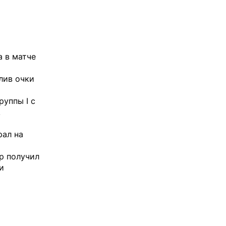
а в матче
лив очки
руппы I с
.
рал на
р получил
и