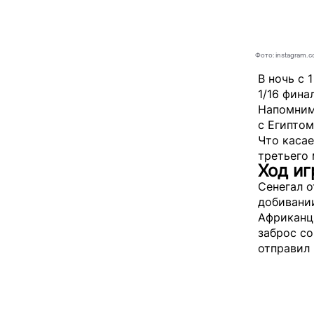
Фото: instagram.c
В ночь с 
1/16 фина
Напомним
с Египтом
Что касае
третьего 
Ход и
Сенегал 
добивании
Африканц
заброс со
отправил 