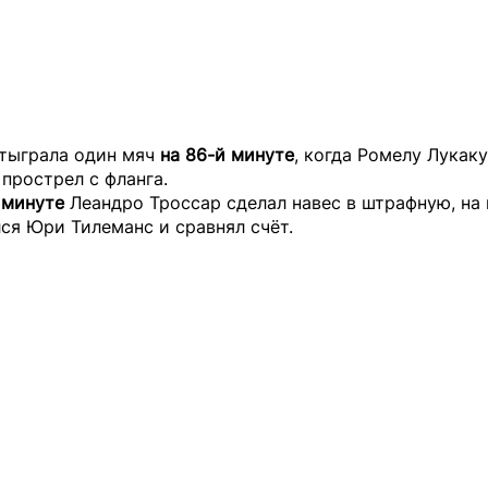
отыграла один мяч
на 86-й минуте
, когда Ромелу Лукаку
прострел с фланга.
 минуте
Леандро Троссар сделал навес в штрафную, на
ся Юри Тилеманс и сравнял счёт.