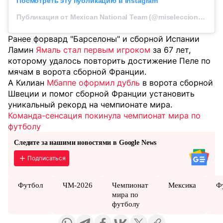
Посмотреть эту публикацию в Instagram
Публикация от Mexican National Team (@miseleccionmx_en)
Ранее форвард "Барселоны" и сборной Испании
Ламин
Ямаль стал первым игроком
за 67 лет,
которому удалось повторить достижение Пеле по
мячам в ворота сборной Франции.
А Килиан
Мбаппе оформил дубль
в ворота сборной
Швеции и помог сборной Франции установить
уникальный рекорд на чемпионате мира.
Команда-сенсация покинула чемпионат мира по
футболу
Следите за нашими новостями в Google News
Подписаться
Футбол
ЧМ-2026
Чемпионат
Мексика
Ф
мира по
футболу