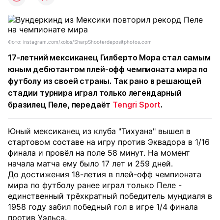
Фото: instagram.com/xolos/SharpShooterdepositphotos.com
17-летний мексиканец Гилберто Мора стал самым
юным дебютантом плей-офф чемпионата мира по
футболу из своей страны. Так рано в решающей
стадии турнира играл только легендарный
бразилец Пеле, передаёт
Tengri Sport
.
Юный мексиканец из клуба "Тихуана" вышел в
стартовом составе на игру против Эквадора в 1/16
финала и провёл на поле 58 минут. На момент
начала матча ему было 17 лет и 259 дней.
До достижения 18-летия в плей-офф чемпионата
мира по футболу ранее играл только Пеле -
единственный трёхкратный победитель мундиаля в
1958 году забил победный гол в игре 1/4 финала
против Уэльса.