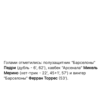
Голами отметились: полузащитник "Барселоны"
Педри
(дубль - 6', 62'), хавбек "Арсенала"
Микель
Мерино
(хет-трик - 22', 45+1', 57') и вингер
"Барселоны"
Ферран Торрес
(53').