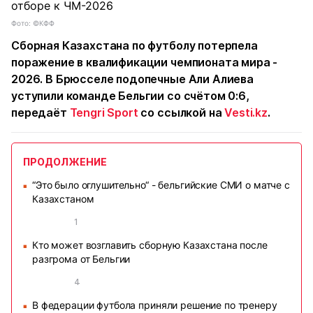
Фото: ©КФФ
Сборная Казахстана по футболу потерпела
поражение в квалификации чемпионата мира -
2026. В Брюсселе подопечные Али Алиева
уступили команде Бельгии со счётом 0:6,
передаёт
Tengri Sport
со ссылкой на
Vesti.kz
.
ПРОДОЛЖЕНИЕ
“Это было оглушительно“ - бельгийские СМИ о матче с
■
Казахстаном
1
Кто может возглавить сборную Казахстана после
■
разгрома от Бельгии
4
В федерации футбола приняли решение по тренеру
■