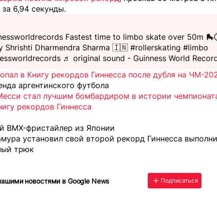
 за 6,94 секунды.
essworldrecords
Fastest time to limbo skate over 50m 🛼⏱
y Shrishti Dharmendra Sharma 🇮🇳
#rollerskating
#limbo
essworldrecords
♬ original sound - Guinness World Recor
опал в Книгу рекордов Гиннесса после дубля на ЧМ-20
енда аргентинского футбола
Месси стал лучшим бомбардиром в истории чемпионат
нигу рекордов Гиннесса
ий BMX-фристайлер из Японии
амура установил свой второй рекорд Гиннесса выполн
ный трюк
нашими новостями в Google News
Подписаться