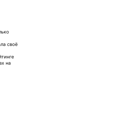
лько
ала своё
йтинге
ах на