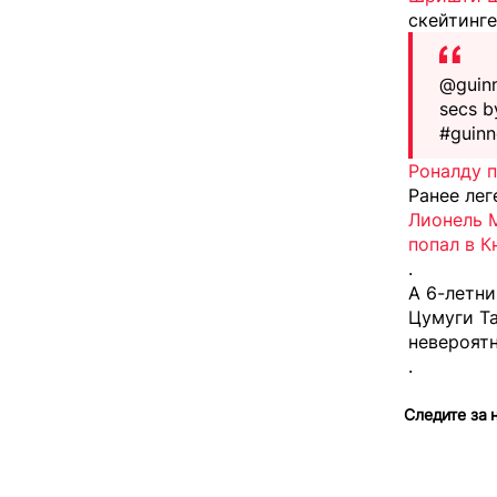
скейтинге
@guinn
secs b
#guinn
Роналду п
Ранее лег
Лионель 
попал в К
.
А 6-летн
Цумуги Т
невероят
.
Следите за 