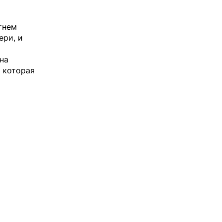
тнем
ери, и
на
, которая