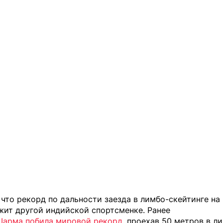
что рекорд по дальности заезда в лимбо-скейтинге на
жит другой индийской спортсменке. Ранее
арма побила мировой рекорд
, проехав 50 метров в л