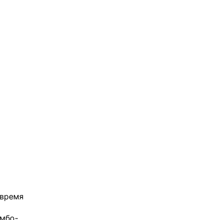
 время
имбо-