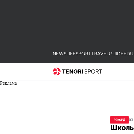
NEWS
LIFE
SPORT
TRAVEL
GUIDE
EDU
Реклама
03
РЕКОРД
Школь