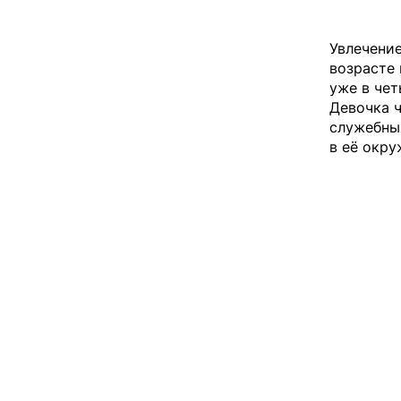
Увлечени
возрасте 
уже в чет
Девочка 
служебных
в её окру