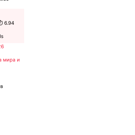
️ 6.94
ds
26
а мира и
ив