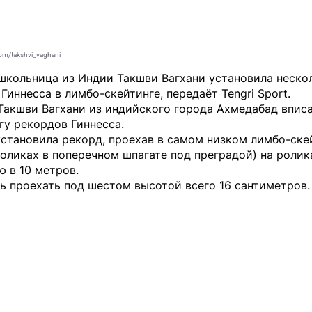
om/takshvi_vaghani
школьница из Индии Такшви Вагхани установила неско
Гиннесса в лимбо-скейтинге, передаёт
Tengri Sport
.
Такшви Вагхани из индийского города Ахмедабад впис
гу рекордов Гиннесса.
становила рекорд, проехав в самом низком лимбо-ске
роликах в поперечном шпагате под преградой) на ролик
 в 10 метров.
ь проехать под шестом высотой всего 16 сантиметров.