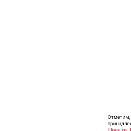
Отметим, 
принадле
Шришти Ш