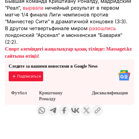
Бывшая команда Криштиану Роналду, мадридский
"Реал",
вырвала
ничейный результат в первом
матче 1/4 финала Лиги чемпионов против
"Манчестер Сити" в драматичной концовке (3:3).
В другом четвертьфинале миром
разошлись
лондонский "Арсенал" и мюнхенская "Бавария"
(2:2).
Спорт әлеміндегі жаңалықтар қазақ тілінде: Massaget.kz
сайтына өтіңіз!
Следите за нашими новостями в Google News
Подписаться
Футбол
Криштиану
Дисквалификация
Роналду