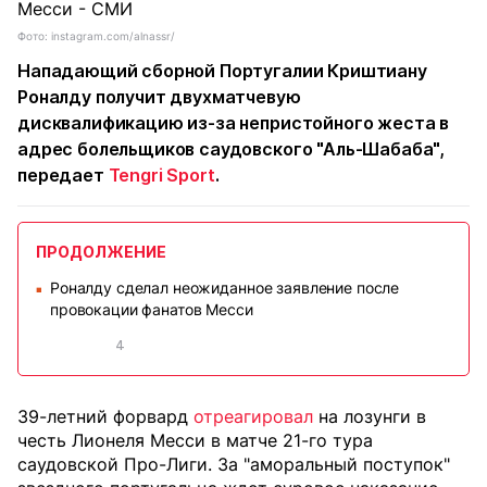
Фото: instagram.com/alnassr/
Нападающий сборной Португалии Криштиану
Роналду получит двухматчевую
дисквалификацию из-за непристойного жеста в
адрес болельщиков саудовского "Аль-Шабаба",
передает
Tengri Sport
.
ПРОДОЛЖЕНИЕ
Роналду сделал неожиданное заявление после
■
провокации фанатов Месси
4
39-летний форвард
отреагировал
на лозунги в
честь Лионеля Месси в матче 21-го тура
саудовской Про-Лиги. За "аморальный поступок"