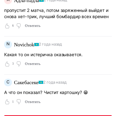
Адла-падла
2 года назад
пропустит 2 матча, потом заряженный выйдет и
снова хет-трик, лучший бомбардир всех времен
6
Ответить
N
Novichok
2 года назад
Какая то он истеричка оказывается.
3
Ответить
С
Сакебасеке
2 года назад
А что он показал? Чистит картошку? 😁
1
Ответить