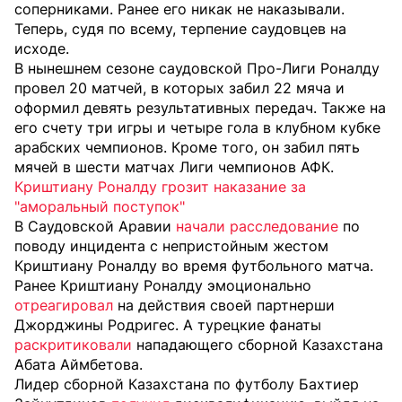
соперниками. Ранее его никак не наказывали.
Теперь, судя по всему, терпение саудовцев на
исходе.
В нынешнем сезоне саудовской Про-Лиги Роналду
провел 20 матчей, в которых забил 22 мяча и
оформил девять результативных передач. Также на
его счету три игры и четыре гола в клубном кубке
арабских чемпионов. Кроме того, он забил пять
мячей в шести матчах Лиги чемпионов АФК.
Криштиану Роналду грозит наказание за
"аморальный поступок"
В Саудовской Аравии
начали расследование
по
поводу инцидента с непристойным жестом
Криштиану Роналду во время футбольного матча.
Ранее Криштиану Роналду эмоционально
отреагировал
на действия своей партнерши
Джорджины Родригес. А турецкие фанаты
раскритиковали
нападающего сборной Казахстана
Абата Аймбетова.
Лидер сборной Казахстана по футболу Бахтиер