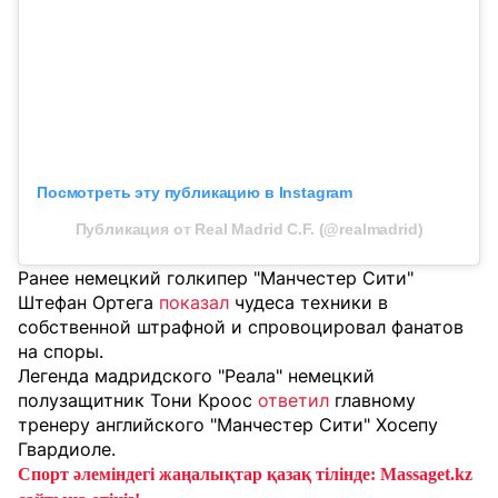
Посмотреть эту публикацию в Instagram
Публикация от Real Madrid C.F. (@realmadrid)
Ранее немецкий голкипер "Манчестер Сити"
Штефан Ортега
показал
чудеса техники в
собственной штрафной и спровоцировал фанатов
на споры.
Легенда мадридского "Реала" немецкий
полузащитник Тони Кроос
ответил
главному
тренеру английского "Манчестер Сити" Хосепу
Гвардиоле.
Спорт әлеміндегі жаңалықтар қазақ тілінде: Massaget.kz