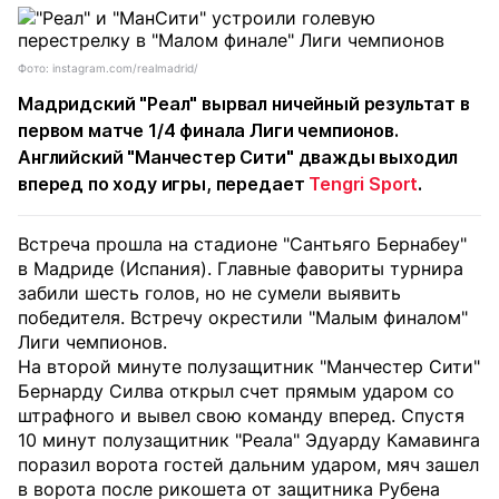
Фото: instagram.com/realmadrid/
Мадридский "Реал" вырвал ничейный результат в
первом матче 1/4 финала Лиги чемпионов.
Английский "Манчестер Сити" дважды выходил
вперед по ходу игры, передает
Tengri Sport
.
Встреча прошла на стадионе "Сантьяго Бернабеу"
в Мадриде (Испания). Главные фавориты турнира
забили шесть голов, но не сумели выявить
победителя. Встречу окрестили "Малым финалом"
Лиги чемпионов.
На второй минуте полузащитник "Манчестер Сити"
Бернарду Силва открыл счет прямым ударом со
штрафного и вывел свою команду вперед. Спустя
10 минут полузащитник "Реала" Эдуарду Камавинга
поразил ворота гостей дальним ударом, мяч зашел
в ворота после рикошета от защитника Рубена