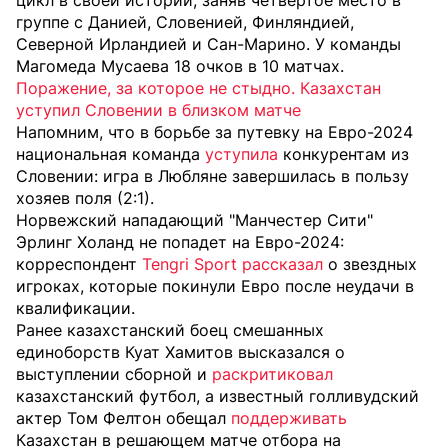
цикл в своей истории, заняв четвертое место в
группе с Данией, Словенией, Финляндией,
Северной Ирландией и Сан-Марино. У команды
Магомеда Мусаева 18 очков в 10 матчах.
Поражение, за которое не стыдно. Казахстан
уступил Словении в близком матче
Напомним, что в борьбе за путевку на Евро-2024
национальная команда
уступила
конкурентам из
Словении: игра в Любляне завершилась в пользу
хозяев поля (2:1).
Норвежский нападающий "Манчестер Сити"
Эрлинг Холанд не попадет на Евро-2024:
корреспондент
Tengri Sport
рассказал
о звездных
игроках, которые покинули Евро после неудачи в
квалификации.
Ранее казахстанский боец смешанных
единоборств Куат Хамитов высказался о
выступлении сборной и
раскритиковал
казахстанский футбол, а известный голливудский
актер Том Фелтон обещал
поддерживать
Казахстан в решающем матче отбора на