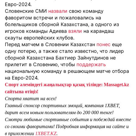
Евро-2024.
Словенские СМИ
назвали
свою команду
фаворитом встречи и пожаловались на
болельщиков сборной Казахстана, а одного из
игроков команды Адиева
взяли
на карандаш
скауты европейских клубов.
Перед матчем в Словении Казахстан
понес
еще
одну потерю, а также стало известно, что л
идер
сборной Казахстана Бахтиер Зайнутдинов не
прилетит в Словению, чтобы
поддержать
национальную команду в решающем матче отбора
на Евро-2024.
Спорт әлеміндегі жаңалықтар қазақ тілінде: Massaget.kz
сайтына өтіңіз!
Спорта хватит на всех!
Главный спонсор спортивных эмоций, компания 1XBET,
дарит всем новым пользователям до 200 000 тенге!
Смотри любимые спортивные события и побеждай вместе
со своими фаворитами! Подробная информация на сайте и
в приложении
1XBET.KZ
.