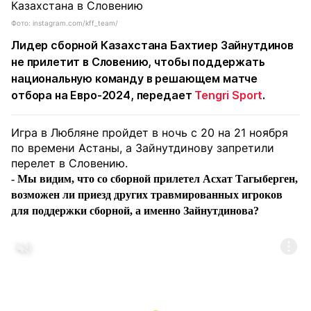
Фото: instagram.com/kff_team/
Лидер сборной Казахстана Бахтиер Зайнутдинов
не прилетит в Словению, чтобы поддержать
национальную команду в решающем матче
отбора на Евро-2024, передает
Tengri Sport
.
Игра в Любляне пройдет в ночь с 20 на 21 ноября
по времени Астаны, а Зайнутдинову запретили
перелет в Словению.
- Мы видим, что со сборной прилетел Асхат Тагыберген,
возможен ли приезд других травмированных игроков
для поддержки сборной, а именно Зайнутдинова?