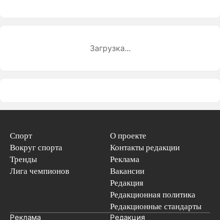
Загрузка...
Спорт
О проекте
Вокруг спорта
Контакты редакции
Тренды
Реклама
Лига чемпионов
Вакансии
Редакция
Редакционная политика
Редакционные стандарты
Реклама
Редакция