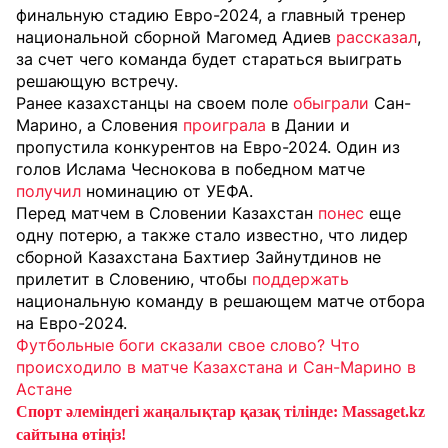
финальную стадию Евро-2024, а главный тренер
национальной сборной Магомед Адиев
рассказал
,
за счет чего команда будет стараться выиграть
решающую встречу.
Ранее казахстанцы на своем поле
обыграли
Сан-
Марино, а Словения
проиграла
в Дании и
пропустила конкурентов на Евро-2024. Один из
голов Ислама Чеснокова в победном матче
получил
номинацию от УЕФА.
Перед матчем в Словении Казахстан
понес
еще
одну потерю, а также стало известно, что л
идер
сборной Казахстана Бахтиер Зайнутдинов не
прилетит в Словению, чтобы
поддержать
национальную команду в решающем матче отбора
на Евро-2024.
Футбольные боги сказали свое слово? Что
происходило в матче Казахстана и Сан-Марино в
Астане
Спорт әлеміндегі жаңалықтар қазақ тілінде: Massaget.kz
сайтына өтіңіз!