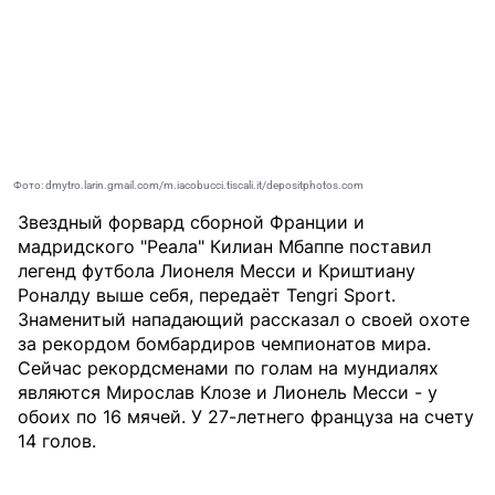
Фото: dmytro.larin.gmail.com/m.iacobucci.tiscali.it/depositphotos.com
Звездный форвард сборной Франции и
мадридского "Реала" Килиан Мбаппе поставил
легенд футбола Лионеля Месси и Криштиану
Роналду выше себя, передаёт
Tengri Sport
.
Знаменитый нападающий рассказал о своей охоте
за рекордом бомбардиров чемпионатов мира.
Сейчас рекордсменами по голам на мундиалях
являются Мирослав Клозе и Лионель Месси - у
обоих по 16 мячей. У 27-летнего француза на счету
14 голов.