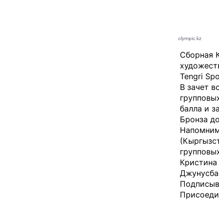
olympic.kz
Сборная 
художест
Tengri Spo
В зачет 
групповых
балла и з
Бронза до
Напомним,
(Кыргызс
групповы
Кристина
Джунусба
Подписыва
Присоеди