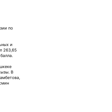
зии по
ьных и
л 263,65
балла.
ишкеке
ызы. В
амбетова,
смин