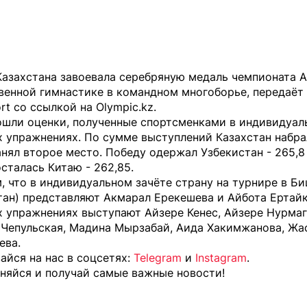
Казахстана завоевала серебряную медаль чемпионата А
венной гимнастике в командном многоборье, передаёт
rt
со ссылкой на
Olympic.kz
.
вошли оценки, полученные спортсменками в индивидуал
 упражнениях. По сумме выступлений Казахстан набра
анял второе место. Победу одержал Узбекистан - 265,8 
сталась Китаю - 262,85.
 что в индивидуальном зачёте страну на турнире в Б
тан) представляют Акмарал Ерекешева и Айбота Ертайк
х упражнениях выступают Айзере Кенес, Айзере Нурмаг
 Чепульская, Мадина Мырзабай, Аида Хакимжанова, Жа
ева.
йся на нас в соцсетях:
Telegram
и
Instagram
.
няйся и получай самые важные новости!