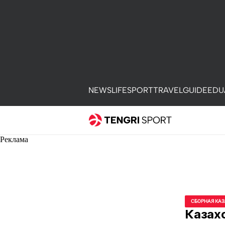
NEWS
LIFE
SPORT
TRAVEL
GUIDE
EDU
Реклама
СБОРНАЯ КА
Казахс