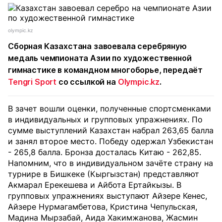
olympic.kz
Сборная Казахстана завоевала серебряную
медаль чемпионата Азии по художественной
гимнастике в командном многоборье, передаёт
Tengri Sport
со ссылкой на
Olympic.kz
.
В зачет вошли оценки, полученные спортсменками
в индивидуальных и групповых упражнениях. По
сумме выступлений Казахстан набрал 263,65 балла
и занял второе место. Победу одержал Узбекистан
- 265,8 балла. Бронза досталась Китаю - 262,85.
Напомним, что в индивидуальном зачёте страну на
турнире в Бишкеке (Кыргызстан) представляют
Акмарал Ерекешева и Айбота Ертайкызы. В
групповых упражнениях выступают Айзере Кенес,
Айзере Нурмагамбетова, Кристина Чепульская,
Мадина Мырзабай, Аида Хакимжанова, Жасмин