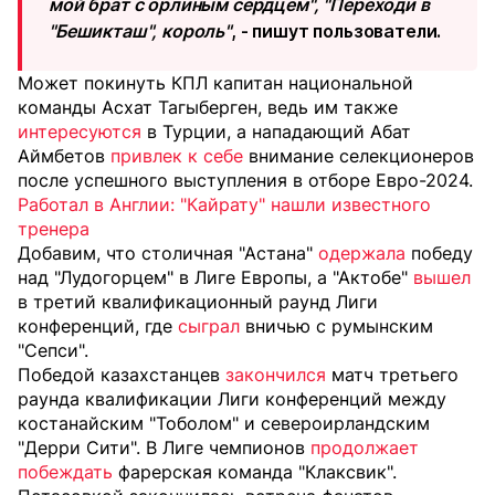
мой брат с орлиным сердцем", "Переходи в
"Бешикташ", король"
, - пишут пользователи.
Может покинуть КПЛ капитан национальной
команды Асхат Тагыберген, ведь им также
интересуются
в Турции, а нападающий Абат
Аймбетов
привлек к себе
внимание селекционеров
после успешного выступления в отборе Евро-2024.
Работал в Англии: "Кайрату" нашли известного
тренера
Добавим, что столичная "Астана"
одержала
победу
над "Лудогорцем" в Лиге Европы, а "Актобе"
вышел
в третий квалификационный раунд Лиги
конференций, где
сыграл
вничью с румынским
"Сепси".
Победой казахстанцев
закончился
матч третьего
раунда квалификации Лиги конференций между
костанайским "Тоболом" и североирландским
"Дерри Сити". В Лиге чемпионов
продолжает
побеждать
фарерская команда "Клаксвик".