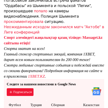
Потасовкой закончилась встреча фанатов
"Ордабасы" из Шымкента и польской "Легии",
произошедшее
попало
на камеры
видеонаблюдения. Полиция Шымкента
прокомментировала
ситуацию.
Неожиданным исходом закончился матч "Актобе" в
Лиге конференций
Спорт әлеміндегі жаңалықтар қазақ тілінде: Massaget.kz
сайтына өтіңіз!
Спорта хватит на всех!
Главный спонсор спортивных эмоций, компания 1XBET,
дарит всем новым пользователям до 200 000 тенге!
Смотри любимые спортивные события и побеждай вместе
со своими фаворитами! Подробная информация на сайте и
в приложении
1XBET.KZ
.
Следите за нашими новостями в Google News
Подписаться
Футбол
Турция
Сборная
Казахстан