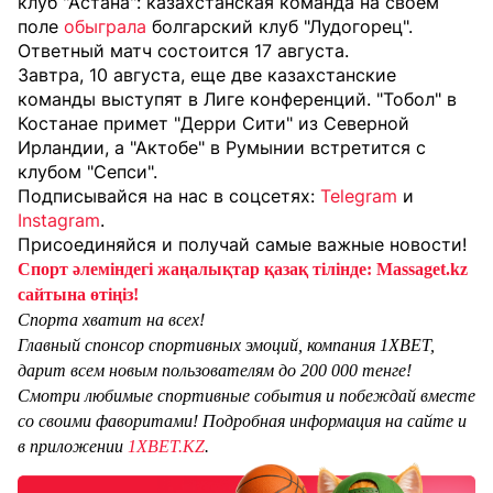
клуб "Астана": казахстанская команда на своем
поле
обыграла
болгарский клуб "Лудогорец".
Ответный матч состоится 17 августа.
Завтра, 10 августа, еще две казахстанские
команды выступят в Лиге конференций. "Тобол" в
Костанае примет "Дерри Сити" из Северной
Ирландии, а "Актобе" в Румынии встретится с
клубом "Сепси".
Подписывайся на нас в соцсетях:
Telegram
и
Instagram
.
Присоединяйся и получай самые важные новости!
Спорт әлеміндегі жаңалықтар қазақ тілінде: Massaget.kz
сайтына өтіңіз!
Спорта хватит на всех!
Главный спонсор спортивных эмоций, компания 1XBET,
дарит всем новым пользователям до 200 000 тенге!
Смотри любимые спортивные события и побеждай вместе
со своими фаворитами! Подробная информация на сайте и
в приложении
1XBET.KZ
.