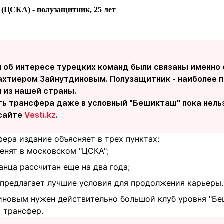
в
(ЦСКА)
- полузащитник, 25 лет
и об интересе турецких команд были связаны именно
ахтиером Зайнутдиновым. Полузащитник - наиболее 
 из нашей страны.
ь трансфера даже в условный "Бешикташ" пока нельз
 сайте
Vesti.kz
.
ера издание объясняет в трех пунктах:
енят в московском "ЦСКА";
анца рассчитан еще на два года;
 предлагает лучшие условия для продолжения карьеры.
диновым нужен действительно большой клуб уровня "Б
 трансфер.