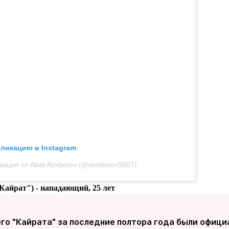
бликацию в Instagram
кация от Abat Aimbetov (@aimbetov9507)
"Кайрат")
- нападающий, 25 лет
го "Кайрата" за последние полтора года были офиц