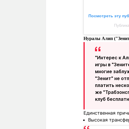
Посмотреть эту пу
Публика
Нуралы Алип
("Зени
"Интерес к Ал
игры в "Зенит
многие заблу
"Зенит" не от
платить неско
же "Трабзонсп
клуб бесплат
Единственная причи
Высокая трансфе