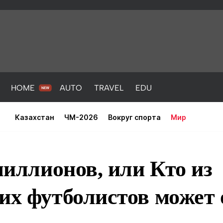
HOME
AUTO
TRAVEL
EDU
Казахстан
ЧМ-2026
Вокруг спорта
Мир
 миллионов, или Кто из
их футболистов может 
PORT
HEALTH
HOME
AUTO
Новости
порт
Новости
Новости