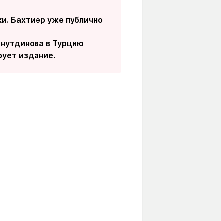
ки. Бахтиер уже публично
йнутдинова в Турцию
рует издание.