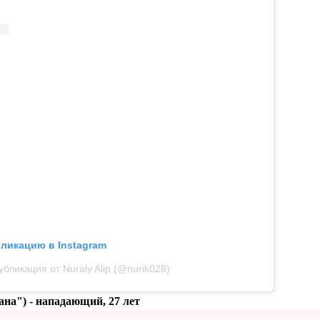
бликацию в Instagram
убликация от Nuraly Alip (@nurik028)
ана")
- нападающий, 27 лет