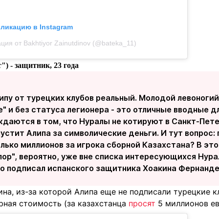
бликацию в Instagram
ция от Bakhtiyor Zainutdinov (@bateka_11)
т")
- защитник, 23 года
ипу от турецких клубов реальный. Молодой левоноги
е" и без статуса легионера - это отличные вводные д
ждаются в том, что Нуралы не котируют в Санкт-Пете
пустит Алипа за символические деньги. И тут вопрос: 
лько миллионов за игрока сборной Казахстана? В это
ор", вероятно, уже вне списка интересующихся Нурал
но подписал испанского защитника Хоакина Фернанде
на, из-за которой Алипа еще не подписали турецкие к
рная стоимость (за казахстанца
просят
5 миллионов ев