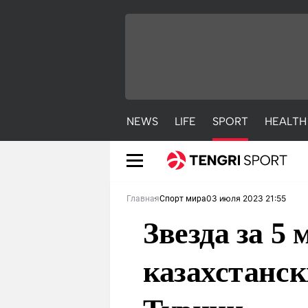
NEWS
LIFE
SPORT
HEALTH
03 июля 2023 21:55
Главная
Спорт мира
Звезда за 5
казахстанск
NEWS
LIFE
S
Новости
Красиво
С