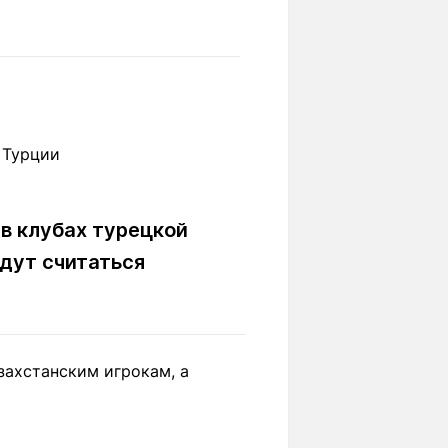
Вокруг света
Образование
Путевые
Учебные
заметки
заведения
Маршруты
ты
Заилийского
Алатау
в клубах турецкой
Светлая тема
дут считаться
Мы в социальных сетях
ахстанским игрокам, а