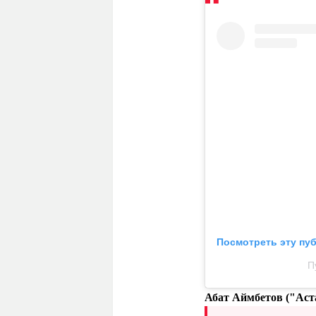
Посмотреть эту пу
П
Абат Аймбетов
("Аст