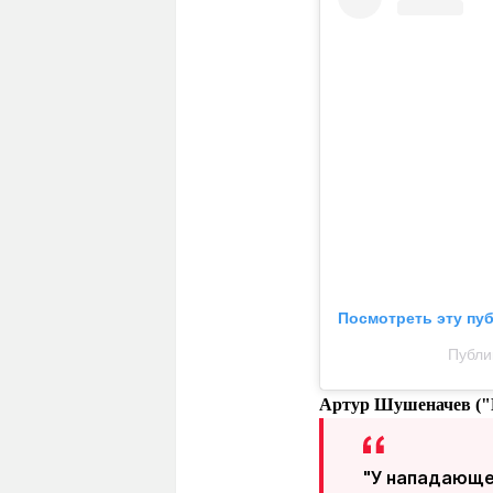
Посмотреть эту пу
Публи
Артур Шушеначев
(
"У нападающе