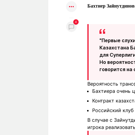
Бахтиер Зайнутдино
4
"Первые слух
Казахстана Б
для Суперлиги
Но вероятност
говорится на
Вероятность трансф
Бахтиера очень ц
Контракт казахст
Российский клуб
В случае с Зайнут
игрока реализовать