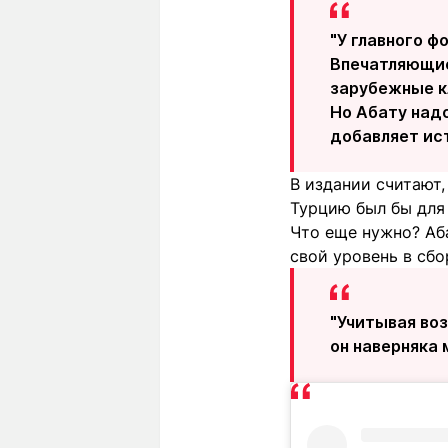
"У главного ф
Впечатляющие 
зарубежные кл
Но Абату надо
добавляет ис
В издании считают,
Турцию был бы для
Что еще нужно? Аб
свой уровень в сбор
"Учитывая воз
он наверняка 