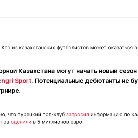
Статьи
округ спорта
Статьи
Полезное
ренды
Блоги
ига
Обзоры
емпионов
Спецпроек
рной Казахстана могут начать новый сезон 
Контакты редакции
Вакансии
Реклама
Пресс-центр
engri Sport
. Потенциальные дебютанты не бу
урнире.
клама
+7 (700) 3 888 188
но, что турецкий топ-клуб
запросил
информацию по каз
стов
оценили
в 5 миллионов евро.