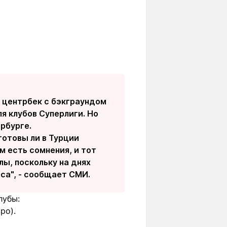
й центрбек с бэкграундом
ля клубов Суперлиги. Но
рбурге.
готовы ли в Турции
м есть сомнения, и тот
ы, поскольку на днях
са", - сообщает СМИ.
лубы:
ро).