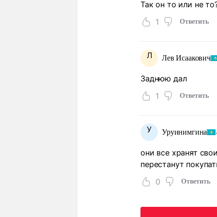
Так он то или не то
1
Ответить
Л
Лев Исаакович
Заднюю дал
1
Ответить
У
Уруинимгина
они все хранят сво
перестанут покупат
0
Ответить