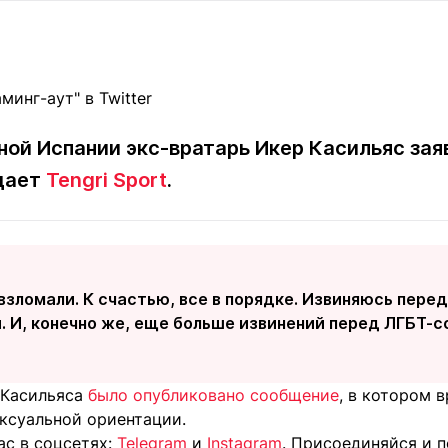
Статьи
округ спорта
Статьи
Полезное
ренды
Блоги
ига
Обзоры
емпионов
Спецпроек
ной Испании экс-вратарь Икер Касильяс заяв
едает
Tengri Sport
.
Контакты редакции
Вакансии
Реклама
Пресс-центр
взломали. К счастью, все в порядке. Извиняюсь пере
клама
 И, конечно же, еще больше извинений перед ЛГБТ-с
+7 (700) 3 888 188
 Касильяса
было опубликовано сообщение
, в котором 
ксуальной ориентации.
ас в соцсетях:
Telegram
и
Instagram
. Присоединяйся и 