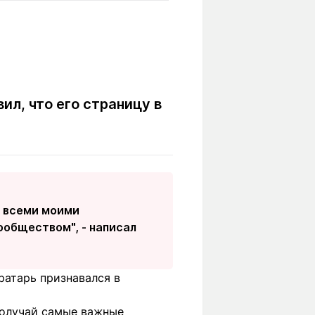
Вокруг света
Образование
Путевые
Учебные
заметки
заведения
Маршруты
ты
Заилийского
Алатау
ил, что его страницу в
Светлая тема
д всеми моими
Мы в социальных сетях
ообществом", - написал
вратарь признавался в
получай самые важные