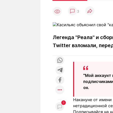
Статьи
Выгодно
В
3
Погода
Полезно
Т
Спецпроекты
Любопытно
Л
ч
Рейтинги
Гороскопы
Рецепты
Легенда "Реала" и сбор
Twitter взломали, пер
О проекте
"Мой аккаунт 
Редакция
Ре
подписчиками.
+7 (777) 001 44 99
он.
Накануне от имени
3
нетрадиционной се
Подписывайся на н