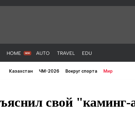
HOME
AUTO
TRAVEL
EDU
Казахстан
ЧМ-2026
Вокруг спорта
Мир
ъяснил свой "каминг-а
PORT
HEALTH
HOME
AUTO
Новости
порт
Новости
Новости