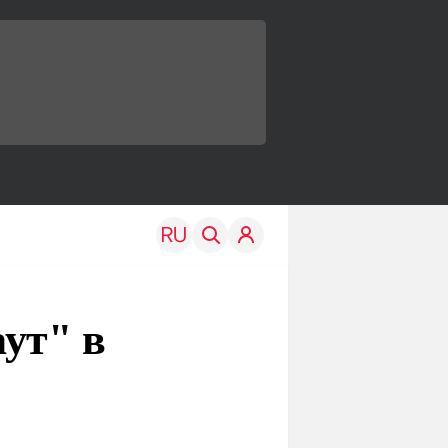
ут" в
TRAVEL
EDU
Моя страна
Новости