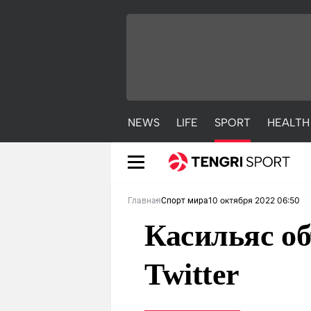
NEWS
LIFE
SPORT
HEALTH
10 октября 2022 06:50
Главная
Спорт мира
Касильяс об
Twitter
NEWS
LIFE
S
Новости
Красиво
С