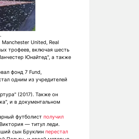
.
anchester United, Real
пных трофеев, включая шесть
Манчестер Юнайтед", а также
вал фонд 7 Fund,
стал одним из учредителей
ртура" (2017). Также он
ка", и в документальном
дарный футболист
получил
 Виктория — титул леди.
арший сын Бруклин
перестал