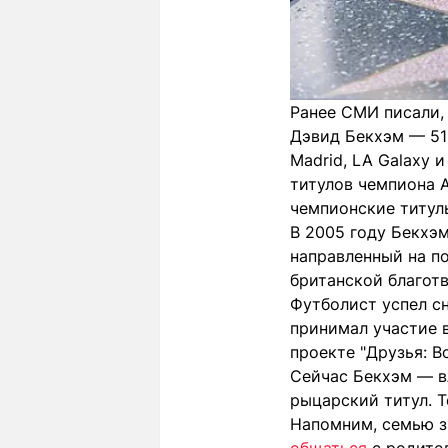
Ранее СМИ писали,
Дэвид Бекхэм — 51-
Madrid, LA Galaxy 
титулов чемпиона А
чемпионские титул
В 2005 году Бекхэм
направленный на п
британской благотв
Футболист успел сня
принимал участие в
проекте "Друзья: В
Сейчас Бекхэм — в
рыцарский титул. Т
Напомним, семью з