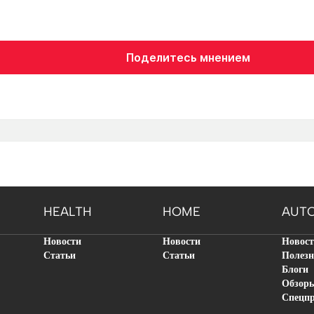
Поделитесь мнением
HEALTH
HOME
AUT
Новости
Новости
Новос
Статьи
Статьи
Полезн
Блоги
Обзор
Спецп