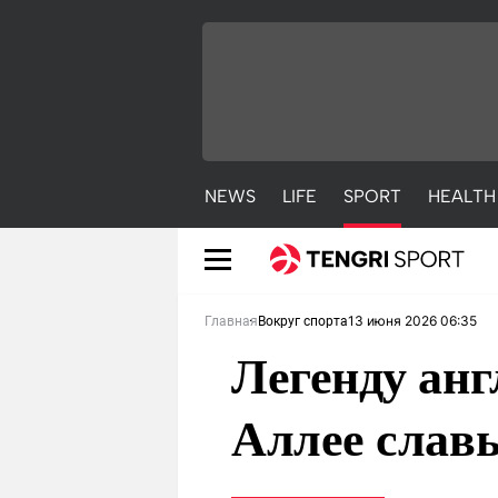
NEWS
LIFE
SPORT
HEALTH
13 июня 2026 06:35
Главная
Вокруг спорта
Легенду анг
Аллее славы
NEWS
LIFE
S
Новости
Красиво
С