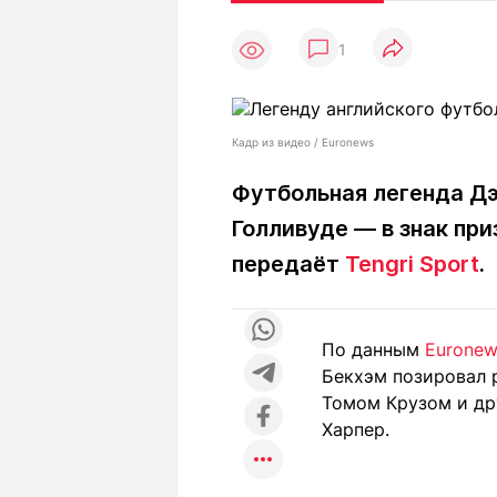
Статьи
Выгодно
В
1
Погода
Полезно
Т
Спецпроекты
Любопытно
Л
ч
Рейтинги
Гороскопы
Кадр из видео / Euronews
Рецепты
Футбольная легенда Дэ
Голливуде — в знак при
О проекте
передаёт
Tengri Sport
.
По данным
Euronew
Редакция
Ре
Бекхэм позировал 
+7 (777) 001 44 99
Томом Крузом и др
Харпер.