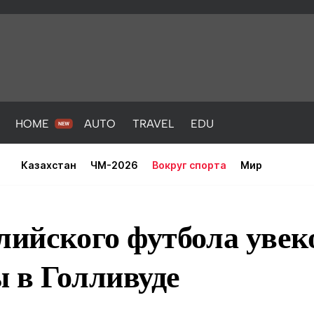
HOME
AUTO
TRAVEL
EDU
Казахстан
ЧМ-2026
Вокруг спорта
Мир
лийского футбола увек
 в Голливуде
PORT
HEALTH
HOME
AUTO
Новости
порт
Новости
Новости