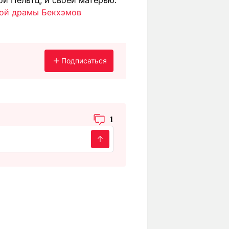
й Пельтц, и своей матерью.
ной драмы Бекхэмов
Подписаться
1