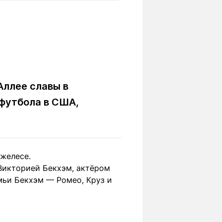
Вокруг света
Образование
Путевые
Учебные
заметки
заведения
Маршруты
ты
Заилийского
Алатау
Аллее славы в
 футбола в США,
Светлая тема
джелесе.
Мы в социальных сетях
Викторией Бекхэм, актёром
ьи Бекхэм — Ромео, Круз и