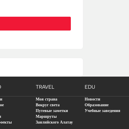
O
TRAVEL
EDU
ти
Моя страна
Новости
ое
Вокруг света
Образование
Путевые заметки
Учебные заведения
ы
Маршруты
роекты
Заилийского Алатау