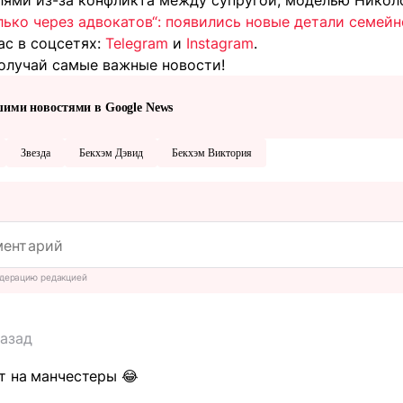
ями из-за конфликта между супругой, моделью Николо
лько через адвокатов“: появились новые детали семей
ас в соцсетях:
Telegram
и
Instagram
.
олучай самые важные новости!
шими новостями в Google News
Звезда
Бекхэм Дэвид
Бекхэм Виктория
дерацию редакцией
назад
т на манчестеры 😂