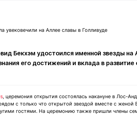
Статьи
округ спорта
Статьи
Полезное
ренды
Блоги
ига
Обзоры
емпионов
Спецпроек
вид Бекхэм удостоился именной звезды на 
знания его достижений и вклада в развитие
Контакты редакции
Вакансии
Реклама
Пресс-центр
s
, церемония открытия состоялась накануне в Лос-Ан
клама
рядом с только что открытой звездой вместе с женой 
+7 (700) 3 888 188
угими гостями. На церемонию также пришли члены сем