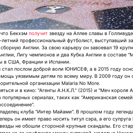
 что Бекхэм
получит
звезду на Аллее славы в Голливуде
летний профессиональный футболист, выступавший за M
и сборную Англии. За свою карьеру он завоевал 19 кру
нглии, Лигу чемпионов и два Кубка Англии в составе "
ы в США, Франции и Испании.
 стал послом доброй воли ЮНИСЕФ, а в 2015 году осно
омощь уязвимым детям по всему миру. В 2009 году он 
орительной организации Malaria No More.
ться и в кино: "Агенты А.Н.К.Л." (2015) и "Меч короля А
 популярных сериалах, таких как "Американская семей
оссоединение".
ладелец клуба "Интер Майами". В прошлом году леген
еперь он имеет право носить титул сэра, а его супруга
везды не обошли стороной крупные скандалы. Его ст