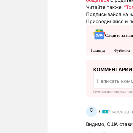
общаться
с родител
Читайте также:
“То
Подписывайся на н
Присоединяйся и п
Следите за на
Голливуд
Футболист
КОММЕНТАРИИ
Комментарии проходят мо
С
2 месяца 
С
Видимо, США стави