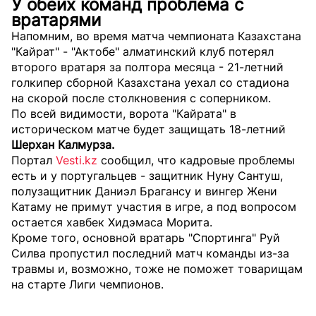
У обеих команд проблема с
вратарями
Напомним, во время матча чемпионата Казахстана
"Кайрат" - "Актобе" алматинский клуб потерял
второго вратаря за полтора месяца - 21-летний
голкипер сборной Казахстана уехал со стадиона
на скорой после столкновения с соперником.
По всей видимости, ворота "Кайрата" в
историческом матче будет защищать 18-летний
Шерхан Калмурза.
Портал
Vesti.kz
сообщил, что кадровые проблемы
есть и у португальцев - защитник Нуну Сантуш,
полузащитник Даниэл Брагансу и вингер Жени
Катаму не примут участия в игре, а под вопросом
остается хавбек Хидэмаса Морита.
Кроме того, основной вратарь "Спортинга" Руй
Силва пропустил последний матч команды из-за
травмы и, возможно, тоже не поможет товарищам
на старте Лиги чемпионов.