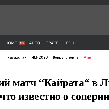
HOME
AUTO
TRAVEL
EDU
Казахстан
ЧМ-2026
Вокруг спорта
Мир
ий матч “Кайрата“ в Л
что известно о соперн
PORT
HEALTH
HOME
AUTO
Новости
порт
Новости
Новости