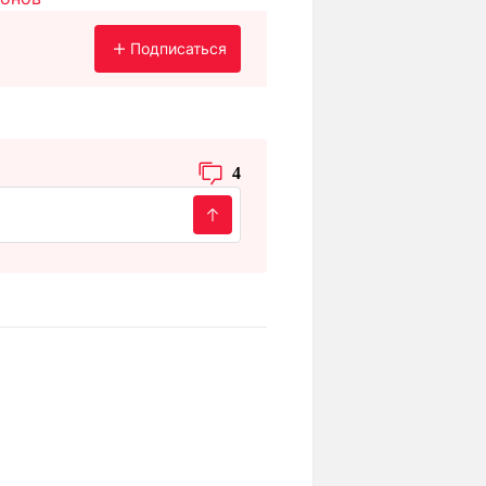
Подписаться
4