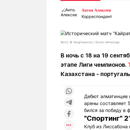
Статьи
Выгодно
В
Антон Алексеев
Погода
Полезно
Т
Корреспондент
Спецпроекты
Любопытно
Л
ч
Рейтинги
Гороскопы
Рецепты
Фото: ©️ Tengrinews.kz / Болат Айтмолда
В ночь с 18 на 19 сент
этапе Лиги чемпионов.
О проекте
Казахстана - португаль
Редакция
Ре
Дебют алматинцев 
+7 (777) 001 44 99
арены составляет 5
бился за победу в 
"Спортинг" 
Клуб из Лиссабона 