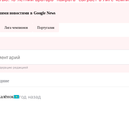
шими новостями в Google News
Лига чемпионов
Португалия
дерацию редакцией
дние
год назад
алёнок
т