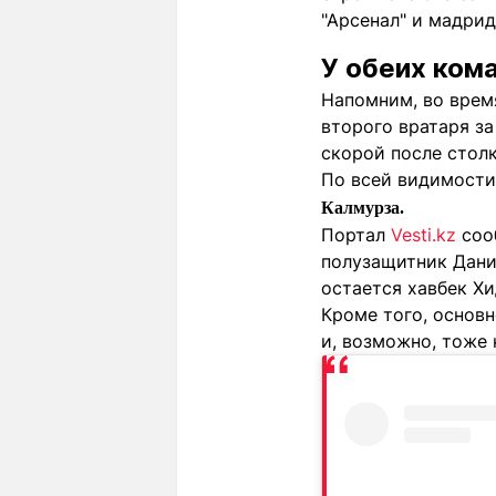
"Арсенал" и мадрид
У обеих ком
Напомним, во время
второго вратаря за
скорой после стол
По всей видимости
Калмурза.
Портал
Vesti.kz
сооб
полузащитник Даниэ
остается хавбек Х
Кроме того, основ
и, возможно, тоже