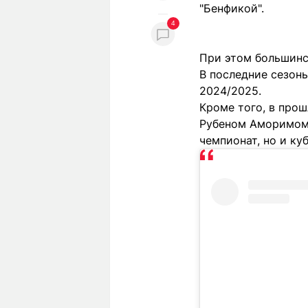
"Бенфикой".
4
При этом большинст
В последние сезон
2024/2025.
Кроме того, в прош
Рубеном Аморимом (
чемпионат, но и ку