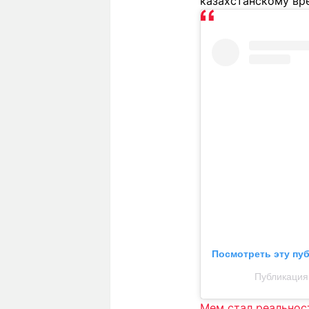
казахстанскому вр
Посмотреть эту пу
Публикация 
Мем стал реальност