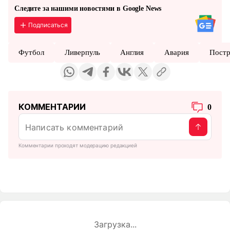
Следите за нашими новостями в Google News
Подписаться
Футбол
Ливерпуль
Англия
Авария
Пост
КОММЕНТАРИИ
0
Комментарии проходят модерацию редакцией
Загрузка...