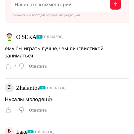
Комментарии проходят модерацию редакцией
O'SEKА
год назад
ему бы играть лучше,чем лингвистикой
заниматься
2
Ответить
Z
Zhalantos
год назад
Нуралы молодец👍
1
Ответить
Б
Баке
год назад