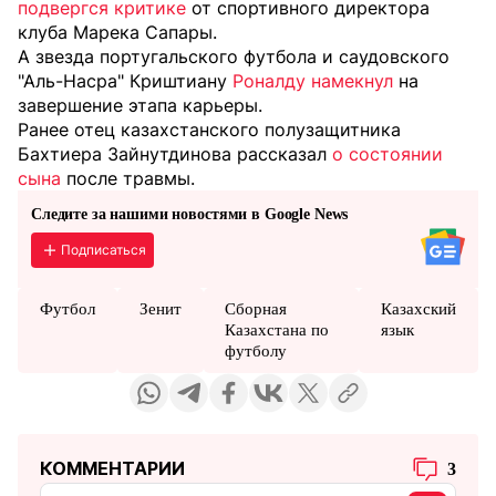
подвергся критике
от спортивного директора
клуба Марека Сапары.
А звезда португальского футбола и саудовского
"Аль-Насра" Криштиану
Роналду намекнул
на
завершение этапа карьеры.
Ранее отец казахстанского полузащитника
Бахтиера Зайнутдинова рассказал
о состоянии
сына
после травмы.
Следите за нашими новостями в Google News
Подписаться
Футбол
Зенит
Сборная
Казахский
Казахстана по
язык
футболу
КОММЕНТАРИИ
3